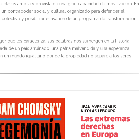
de clases amplia y provista de una gran capacidad de movilización. En
a, un contrapoder social y cultural organizado para defender el
r colectivo y posibilitar el avance de un programa de transformación
gor que les caracteriza, sus palabras nos sumergen en la historia
ada de un país arruinado, una patria malvendida y una esperanza
 en un mundo igualitario donde la propiedad no separe a los seres
.