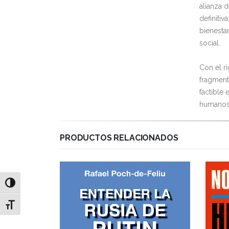
alianza 
definitiv
bienesta
social.
Con el ri
fragment
factible
humanos
PRODUCTOS RELACIONADOS
Alternar alto contraste
Alternar tamaño de letra