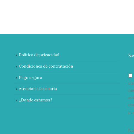
Política de privacidad
Su
Condiciones de contratación
Pago seguro
co
Atención a la usuaria
nu
ac
¿Donde estamos?
can
E-
N