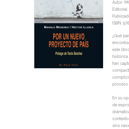
Autor: 
Editoria
Publicad
ISBN: 97
¿Qué pa
encontra
este libr
históric
han capt
compacta
complici
proceso 
En su op
de expro
dramática
contexto
sino nec