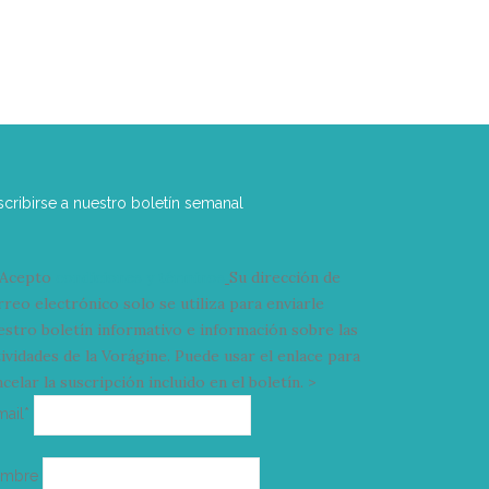
scribirse a nuestro boletín semanal
Acepto
condiciones y términos
Su dirección de
rreo electrónico solo se utiliza para enviarle
estro boletín informativo e información sobre las
tividades de la Vorágine. Puede usar el enlace para
celar la suscripción incluido en el boletín. >
Correo
mail*
electrónico
ombre