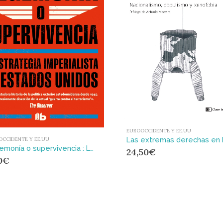
EUROOCCIDENTE Y EE.UU
CCIDENTE Y EE.UU
Hegemonía o supervivencia : La estrategia imperialista de Estados Unidos
24,50
€
0
€