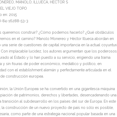
MONEREO, MANOLO; ILLUECA, HECTOR S
l: EL VIEJO TOPO
o en: 2015
8-84-16288-53-3
ís queremos construir? ¿Cómo podemos hacerlo? ¿Qué obstáculos
remos en el camino? Manolo Monereo y Héctor Illueca abordan en
o una serie de cuestiones de capital importancia en la actual coyuntur
a. Con implacable lucidez, los autores argumentan que los poderosos
urado al Estado y lo han puesto a su servicio, erigiendo una trama
 y sin fisuras de poder económico, mediático y político, en
dad con el establishment alemán y perfectamente articulada en el
de construcción europea.
inión, la Unión Europea se ha convertido en una gigantesca máquina
piación de patrimonios, derechos y libertades, desencadenando una
 transición al subdesarrollo en los países del sur de Europa. En este
, la construcción de un nuevo proyecto de país no sólo es posible,
esaria, como parte de una estrategia nacional popular basada en una