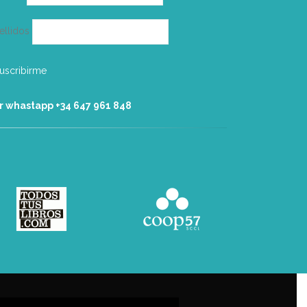
ellidos
r whastapp +34 ‭647 961 848‬