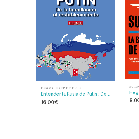
EUROO
EUROOCCIDENTE Y EE.UU
Entender la Rusia de Putin : De la humillación al restablecimiento
8,0
16,00
€