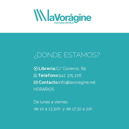
¿DONDE ESTAMOS?
Librería:
C/ Cisneros, 69
Teléfono:
‭942 375 226‬
Contacto:
info@lavoragine.net
HORARIOS
De lunes a viernes
de 10 a 13:30h. y de 17:30 a 21h.