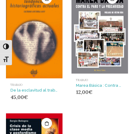
Alternar alto contraste
Alternar tamaño de letra
TRABAJO
Marea Básica : Contra el paro y la precariedad
TRABAJO
De la esclavitud al trabajo asalariado
12,00
€
45,00
€