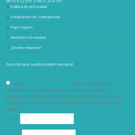
de 10 a 13:30h. y de 17:30 a 21h.
Política de privacidad
Condiciones de contratación
Pago seguro
Atención a la usuaria
¿Donde estamos?
Suscribirse a nuestro boletín semanal
Acepto
condiciones y términos
Su dirección de correo
electrónico solo se utiliza para enviarle nuestro boletín
informativo e información sobre las actividades de la Vorágine.
Puede usar el enlace para cancelar la suscripción incluido en el
boletín. >
Correo
E-mail*
electrónico
Nombre