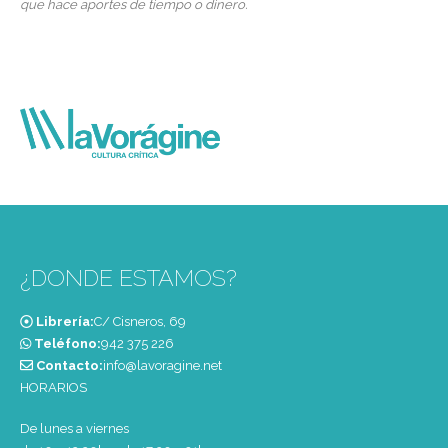
que hace aportes de tiempo o dinero.
¿DONDE ESTAMOS?
Librería:
C/ Cisneros, 69
Teléfono:
‭942 375 226‬
Contacto:
info@lavoragine.net
HORARIOS
De lunes a viernes