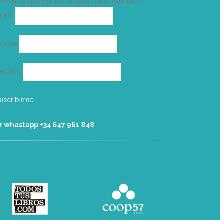
celar la suscripción incluido en el boletín. >
Correo
mail*
electrónico
ombre
ellidos
r whastapp +34 ‭647 961 848‬