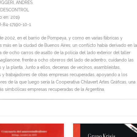
RUGGERI, ANDRÉS
al: DESCONTROL
o en: 2019
8-84-17190-10-1
 de 2002, en el barrio de Pompeya, y como en varias fábricas y
 más en la ciudad de Buenos Aires, un conflicto había derivado en la
 de ocho carros de asalto de la policía del lado exterior del taller
Gaglianone, frente a ocho obreros del lado de adentro, cuidando las
 y la planta. Junto a ellos, decenas de vecinos, asambleístas,
es y trabajadores de otras empresas recuperadas, apoyando a los
res de la que luego sería la Cooperativa Chilavert Artes Gráficas, una
ás simbólicas empresas recuperadas de la Argentina.