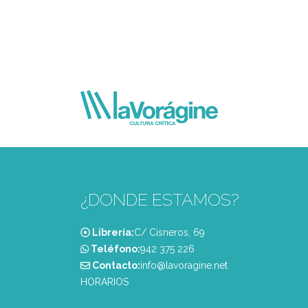
¿DONDE ESTAMOS?
Librería:
C/ Cisneros, 69
Teléfono:
‭942 375 226‬
Contacto:
info@lavoragine.net
HORARIOS