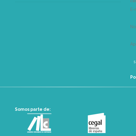
can
E-
N
Ap
Po
Somos parte de: