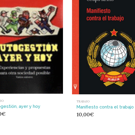
JO
TRABAJO
gestión, ayer y hoy
Manifiesto contra el trabajo
0
€
10,00
€