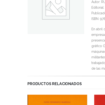
Autor: 
Editori
Publicad
ISBN: 97
En abril
empresas
presencia
gráfico 
máquinas
militant
trabajado
de las m
PRODUCTOS RELACIONADOS