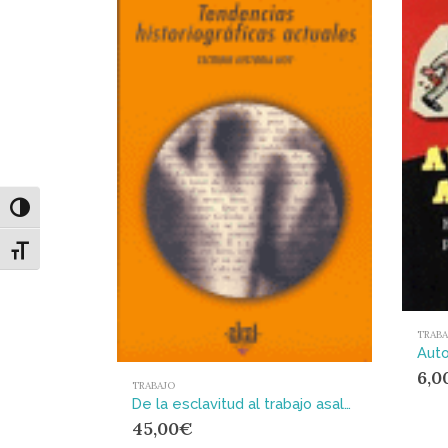
Alternar alto contraste
Alternar tamaño de letra
TRABA
Auto
6,0
TRABAJO
De la esclavitud al trabajo asalariado
45,00
€