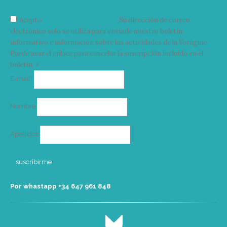
Acepto
condiciones y términos
Su dirección de correo
electrónico solo se utiliza para enviarle nuestro boletín
informativo e información sobre las actividades de la Vorágine.
Puede usar el enlace para cancelar la suscripción incluido en el
boletín. >
Correo
E-mail*
electrónico
Nombre
Apellidos
Por whastapp +34 ‭647 961 848‬