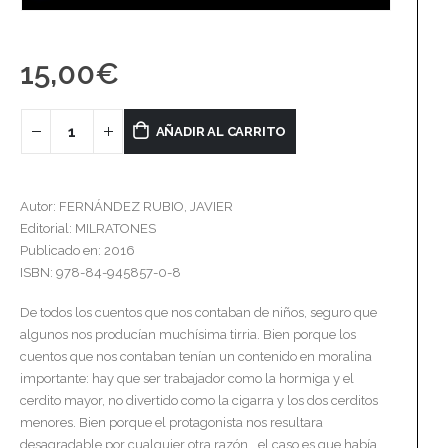
15,00
€
AÑADIR AL CARRITO
Autor: FERNÁNDEZ RUBIO, JAVIER
Editorial: MILRATONES
Publicado en: 2016
ISBN: 978-84-945857-0-8
De todos los cuentos que nos contaban de niños, seguro que
algunos nos producían muchísima tirria. Bien porque los
cuentos que nos contaban tenían un contenido en moralina
importante: hay que ser trabajador como la hormiga y el
cerdito mayor, no divertido como la cigarra y los dos cerditos
menores. Bien porque el protagonista nos resultara
desagradable por cualquier otra razón… el caso es que había