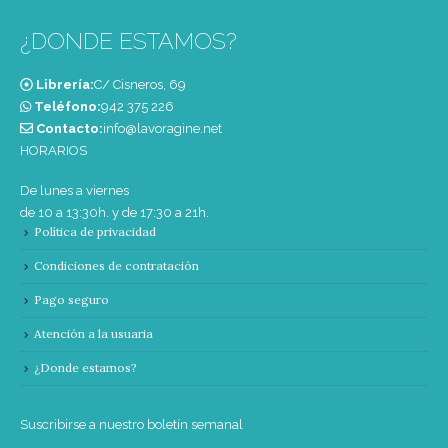
¿DONDE ESTAMOS?
Librería:
C/ Cisneros, 69
Teléfono:
‭942 375 226‬
Contacto:
info@lavoragine.net
HORARIOS
De lunes a viernes
de 10 a 13:30h. y de 17:30 a 21h.
Política de privacidad
Condiciones de contratación
Pago seguro
Atención a la usuaria
¿Donde estamos?
Suscribirse a nuestro boletín semanal