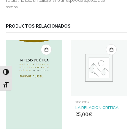
natural no solo un paisaje, sino un espejo de aquello que
somos.
PRODUCTOS RELACIONADOS
Alternar alto contraste
Alternar tamaño de letra
FILOSOFÍA
LA RELACION CRITICA
25,00
€