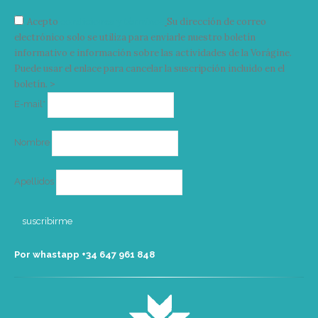
Acepto
condiciones y términos
Su dirección de correo
electrónico solo se utiliza para enviarle nuestro boletín
informativo e información sobre las actividades de la Vorágine.
Puede usar el enlace para cancelar la suscripción incluido en el
boletín. >
Correo
E-mail*
electrónico
Nombre
Apellidos
Por whastapp +34 ‭647 961 848‬