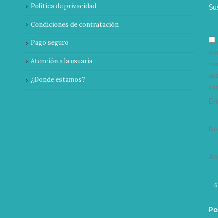
Política de privacidad
Su
Condiciones de contratación
Pago seguro
co
Atención a la usuaria
nu
ac
¿Donde estamos?
can
E-
N
Ap
Po