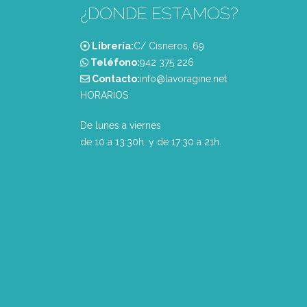
¿DONDE ESTAMOS?
Librería:
C/ Cisneros, 69
Teléfono:
‭942 375 226‬
Contacto:
info@lavoragine.net
HORARIOS
De lunes a viernes
de 10 a 13:30h. y de 17:30 a 21h.