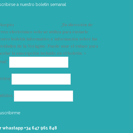
scribirse a nuestro boletín semanal
Acepto
condiciones y términos
Su dirección de
rreo electrónico solo se utiliza para enviarle
estro boletín informativo e información sobre las
tividades de la Vorágine. Puede usar el enlace para
celar la suscripción incluido en el boletín. >
Correo
mail*
electrónico
ombre
ellidos
r whastapp +34 ‭647 961 848‬