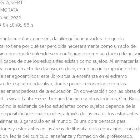
IESTA, GERT
l: MORATA
o en: 2022
8-84-18381-88-1
rir la enseñanza presenta la afirmación innovadora de que la
a no tiene por qué ser percibida necesariamente como un acto de
 sino que puede entenderse y configurarse como una forma de activa
bilidades de que los estudiantes existan como sujetos. Al enmarcar la
a como un acto de disenso, es decir, como una interrupción de los
 ser egocéntricos, este libro sitúa la enseñanza en el extremo
vo del espectro educativo, donde puede reconectarse con las
es emancipadoras de la educación. En conversación con las obras 
 Levinas, Paulo Freire, Jacques Rancière y otros teóricos, Gert Biest
cómo la existencia de los estudiantes como sujetos depende de la
de posibilidades existenciales, a través de las cuales los estudiantes
firmar su lugar adulto en el mundo. Es una obra pensada para
dores y estudiantes en las áreas de filosofía de la educación, teoría d
ción, teoría del currículo, enseñanza y formación del profesorado,