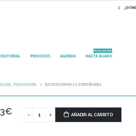
¿DÓN
#COLAVORA
EDITORIAL
PROCESOS
AGENDA
HAZTE ALIADX
IALES
,
PEDAGOGÍA
REDESCUBRIR LA ENSEÑANZA
03
€
AÑADIR AL CARRITO