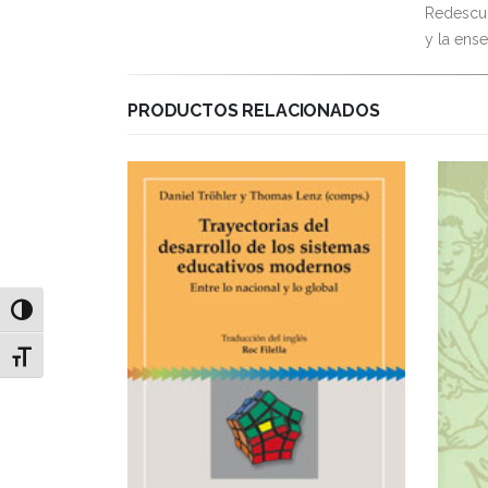
Redescub
y la ense
PRODUCTOS RELACIONADOS
Alternar alto contraste
Alternar tamaño de letra