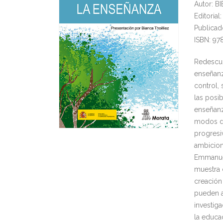
Autor: B
Editoria
Publicad
ISBN: 97
Redescub
enseñanz
control,
las posi
enseñanz
modos de
progresi
ambicion
Emmanuel
muestra 
creación 
pueden a
investiga
la educa