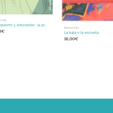
GOGÍA
Anarquismo y educación : la propuesta sociopolítica de la pedagogía libertaria
PEDAGOGÍA
0
€
La bala y la escuela
16,00
€