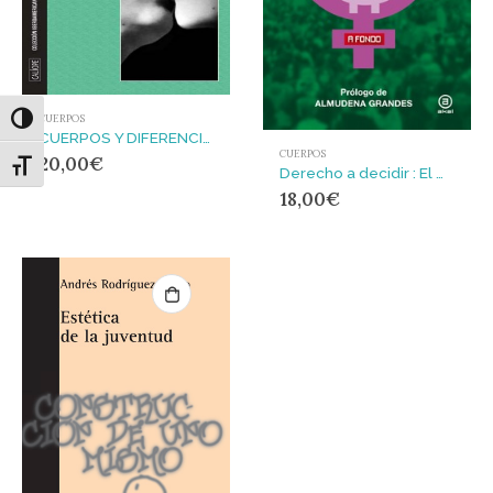
CUERPOS
Alternar alto contraste
CUERPOS Y DIFERENCIAS
CUERPOS
20,00
€
Alternar tamaño de letra
Derecho a decidir : El mercado y el cuerpo de la mujer
18,00
€