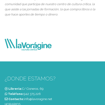
comunidad que participa de nuestro centro de cultura crítica, la
que asiste a las jornadas de formación, la que compra libros o la
que hace aportes de tiempo o dinero.
¿DONDE ESTAMOS?
Librería:
C/ Cisneros, 69
Teléfono:
‭942 375 226‬
Contacto:
info@lavoragine.net
HORARIOS