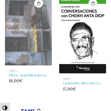
ÁFRICA
África : la política de sufrir y reír
ÁFRICA
16,00
€
La lección del Loto Conversaciones con Cheikh Anta Diop
17,00
€
Alternar alto contraste