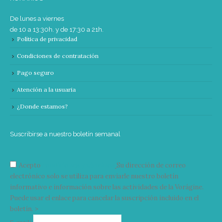
De lunes a viernes
de 10 a 13:30h. y de 17:30 a 21h.
Política de privacidad
Condiciones de contratación
Pago seguro
Atención a la usuaria
¿Donde estamos?
Suscribirse a nuestro boletín semanal
Acepto
condiciones y términos
Su dirección de correo
electrónico solo se utiliza para enviarle nuestro boletín
informativo e información sobre las actividades de la Vorágine.
Puede usar el enlace para cancelar la suscripción incluido en el
boletín. >
Correo