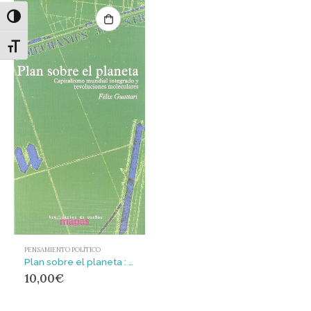
Alternar alto contraste
Alternar tamaño de letra
PENSAMIENTO POLÍTICO
Plan sobre el planeta : revoluciones moleculares y capitalismo mundial integrado
10,00
€