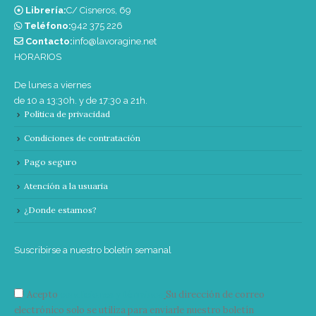
Librería:
C/ Cisneros, 69
Teléfono:
‭942 375 226‬
Contacto:
info@lavoragine.net
HORARIOS
De lunes a viernes
de 10 a 13:30h. y de 17:30 a 21h.
Política de privacidad
Condiciones de contratación
Pago seguro
Atención a la usuaria
¿Donde estamos?
Suscribirse a nuestro boletín semanal
Acepto
condiciones y términos
Su dirección de correo
electrónico solo se utiliza para enviarle nuestro boletín