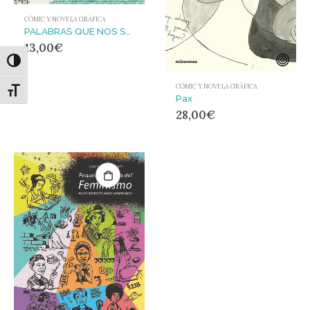
CÓMIC Y NOVELA GRÁFICA
PALABRAS QUE NOS SOSTIENEN
13,00
€
Alternar alto contraste
CÓMIC Y NOVELA GRÁFICA
Alternar tamaño de letra
Pax
28,00
€