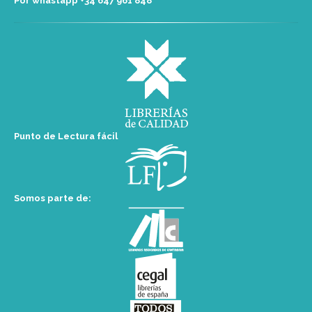
Por whastapp +34 ‭647 961 848‬
Punto de Lectura fácil
Somos parte de: