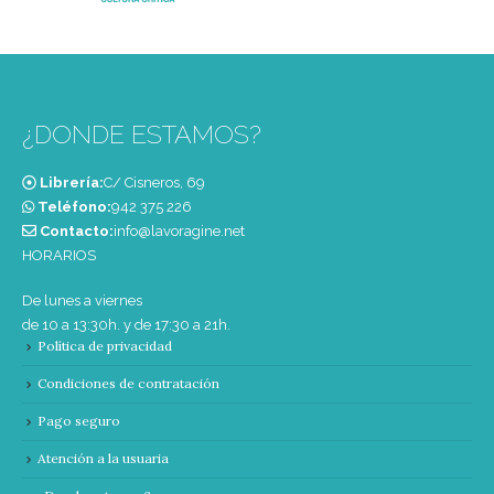
¿DONDE ESTAMOS?
Librería:
C/ Cisneros, 69
Teléfono:
‭942 375 226‬
Contacto:
info@lavoragine.net
HORARIOS
De lunes a viernes
de 10 a 13:30h. y de 17:30 a 21h.
Política de privacidad
Condiciones de contratación
Pago seguro
Atención a la usuaria