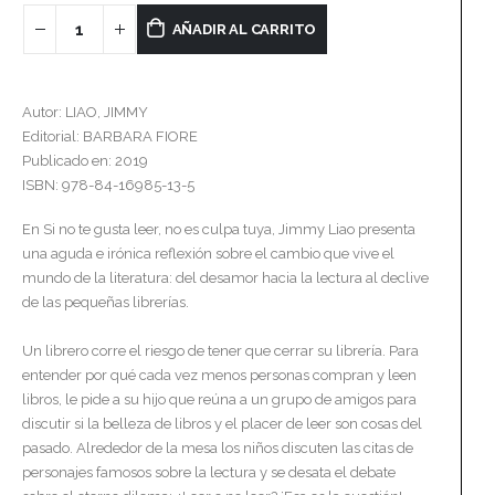
AÑADIR AL CARRITO
Autor: LIAO, JIMMY
Editorial: BARBARA FIORE
Publicado en: 2019
ISBN: 978-84-16985-13-5
En Si no te gusta leer, no es culpa tuya, Jimmy Liao presenta
una aguda e irónica reflexión sobre el cambio que vive el
mundo de la literatura: del desamor hacia la lectura al declive
de las pequeñas librerías.
Un librero corre el riesgo de tener que cerrar su librería. Para
entender por qué cada vez menos personas compran y leen
libros, le pide a su hijo que reúna a un grupo de amigos para
discutir si la belleza de libros y el placer de leer son cosas del
pasado. Alrededor de la mesa los niños discuten las citas de
personajes famosos sobre la lectura y se desata el debate