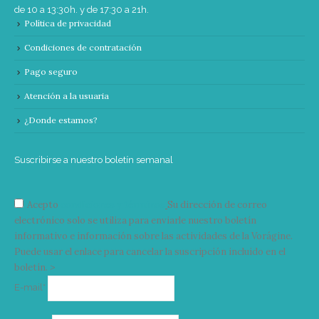
de 10 a 13:30h. y de 17:30 a 21h.
Política de privacidad
Condiciones de contratación
Pago seguro
Atención a la usuaria
¿Donde estamos?
Suscribirse a nuestro boletín semanal
Acepto
condiciones y términos
Su dirección de correo
electrónico solo se utiliza para enviarle nuestro boletín
informativo e información sobre las actividades de la Vorágine.
Puede usar el enlace para cancelar la suscripción incluido en el
boletín. >
Correo
E-mail*
electrónico