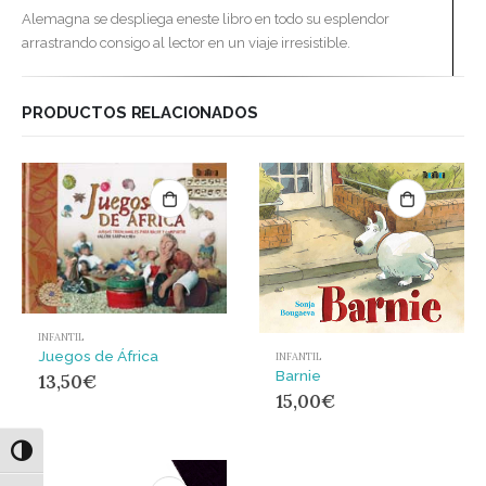
Alemagna se despliega eneste libro en todo su esplendor
arrastrando consigo al lector en un viaje irresistible.
PRODUCTOS RELACIONADOS
INFANTIL
Juegos de África
INFANTIL
Barnie
13,50
€
15,00
€
Alternar alto contraste