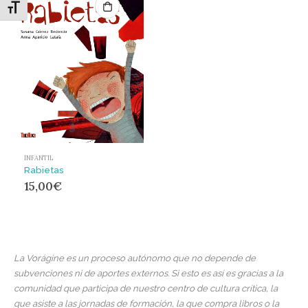
Alternar tamaño de letra
INFANTIL
Rabietas
15,00
€
La Vorágine es un proceso autónomo que no depende de
subvenciones ni de aportes externos. Si esto es así es gracias a la
comunidad que participa de nuestro centro de cultura crítica, la
que asiste a las jornadas de formación, la que compra libros o la