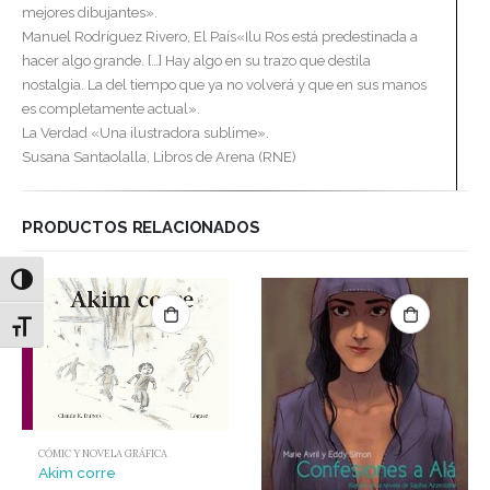
mejores dibujantes».
Manuel Rodríguez Rivero, El País«Ilu Ros está predestinada a
hacer algo grande. […] Hay algo en su trazo que destila
nostalgia. La del tiempo que ya no volverá y que en sus manos
es completamente actual».
La Verdad «Una ilustradora sublime».
Susana Santaolalla, Libros de Arena (RNE)
PRODUCTOS RELACIONADOS
Alternar alto contraste
Alternar tamaño de letra
CÓMIC Y NOVELA GRÁFICA
Akim corre