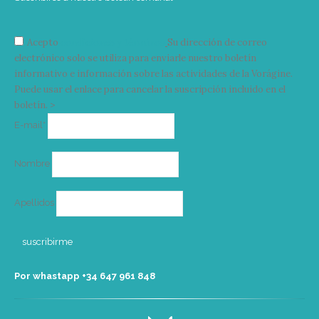
Acepto
condiciones y términos
Su dirección de correo
electrónico solo se utiliza para enviarle nuestro boletín
informativo e información sobre las actividades de la Vorágine.
Puede usar el enlace para cancelar la suscripción incluido en el
boletín. >
Correo
E-mail*
electrónico
Nombre
Apellidos
Por whastapp +34 ‭647 961 848‬