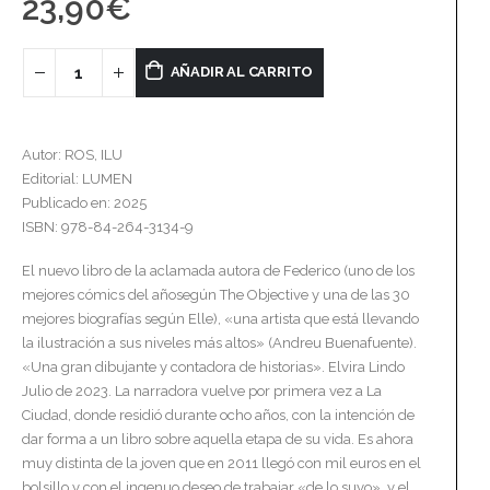
23,90
€
AÑADIR AL CARRITO
Autor: ROS, ILU
Editorial: LUMEN
Publicado en: 2025
ISBN: 978-84-264-3134-9
El nuevo libro de la aclamada autora de Federico (uno de los
mejores cómics del añosegún The Objective y una de las 30
mejores biografías según Elle), «una artista que está llevando
la ilustración a sus niveles más altos» (Andreu Buenafuente).
«Una gran dibujante y contadora de historias». Elvira Lindo
Julio de 2023. La narradora vuelve por primera vez a La
Ciudad, donde residió durante ocho años, con la intención de
dar forma a un libro sobre aquella etapa de su vida. Es ahora
muy distinta de la joven que en 2011 llegó con mil euros en el
bolsillo y con el ingenuo deseo de trabajar «de lo suyo», y el