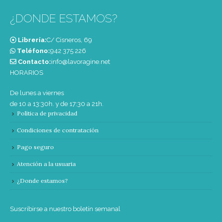
¿DONDE ESTAMOS?
Librería:
C/ Cisneros, 69
Teléfono:
‭942 375 226‬
Contacto:
info@lavoragine.net
HORARIOS
De lunes a viernes
de 10 a 13:30h. y de 17:30 a 21h.
Política de privacidad
Condiciones de contratación
Pago seguro
Atención a la usuaria
¿Donde estamos?
Suscribirse a nuestro boletín semanal