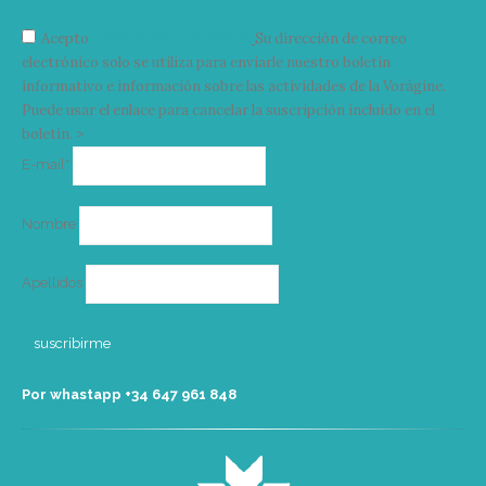
Acepto
condiciones y términos
Su dirección de correo
electrónico solo se utiliza para enviarle nuestro boletín
informativo e información sobre las actividades de la Vorágine.
Puede usar el enlace para cancelar la suscripción incluido en el
boletín. >
Correo
E-mail*
electrónico
Nombre
Apellidos
Por whastapp +34 ‭647 961 848‬