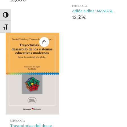
PEDAGOGÍA
Adiós a dios : MANUAL PARA PENSAR LA LIBERTAD
Alternar alto contraste
12,55
€
Alternar tamaño de letra
PEDAGOGÍA
Trayectorias del desarrollo de los sistemas educativos modernos : Entre lo nacional y lo global