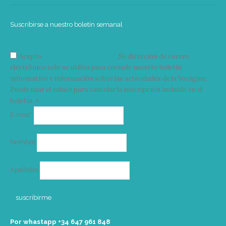
Suscribirse a nuestro boletín semanal
Acepto
condiciones y términos
Su dirección de correo
electrónico solo se utiliza para enviarle nuestro boletín
informativo e información sobre las actividades de la Vorágine.
Puede usar el enlace para cancelar la suscripción incluido en el
boletín. >
Correo
E-mail*
electrónico
Nombre
Apellidos
Por whastapp +34 ‭647 961 848‬