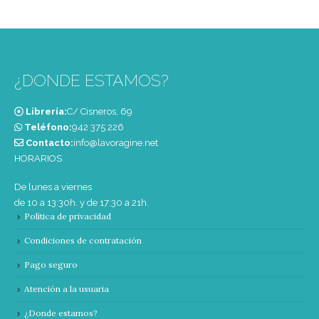
¿DONDE ESTAMOS?
Librería:
C/ Cisneros, 69
Teléfono:
‭942 375 226‬
Contacto:
info@lavoragine.net
HORARIOS
De lunes a viernes
de 10 a 13:30h. y de 17:30 a 21h.
Política de privacidad
Condiciones de contratación
Pago seguro
Atención a la usuaria
¿Donde estamos?