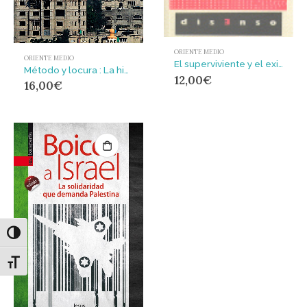
ORIENTE MEDIO
ORIENTE MEDIO
El superviviente y el exiliado : Israel-Palestina, un deber de justicia
Método y locura : La historia oculta de los ataques de Israel en Gaza
12,00
€
16,00
€
Alternar alto contraste
Alternar tamaño de letra