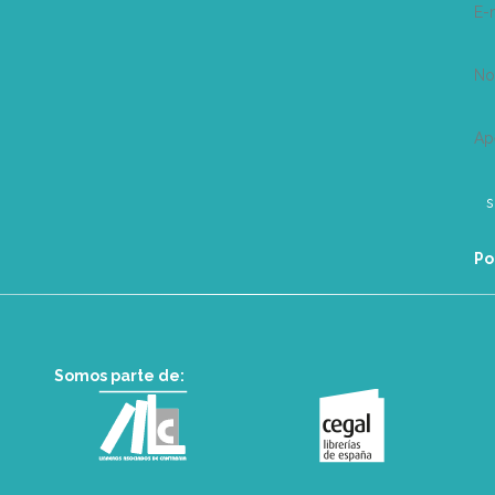
E-
N
Ap
Po
Somos parte de: