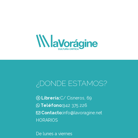
¿DONDE ESTAMOS?
Librería:
C/ Cisneros, 69
Teléfono:
‭942 375 226‬
Contacto:
info@lavoragine.net
HORARIOS
De lunes a viernes