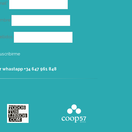
Correo
mail*
electrónico
ombre
ellidos
r whastapp +34 ‭647 961 848‬