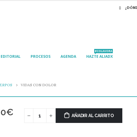
¿DÓN
#COLAVORA
EDITORIAL
PROCESOS
AGENDA
HAZTE ALIADX
ERPOS
VIDAS CON DOLOR
00
€
AÑADIR AL CARRITO