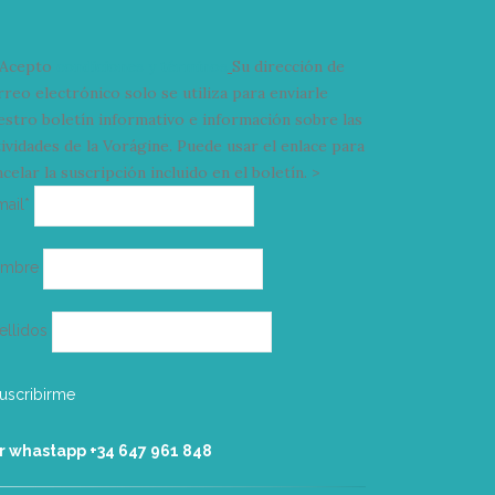
Acepto
condiciones y términos
Su dirección de
rreo electrónico solo se utiliza para enviarle
estro boletín informativo e información sobre las
tividades de la Vorágine. Puede usar el enlace para
celar la suscripción incluido en el boletín. >
Correo
mail*
electrónico
ombre
ellidos
r whastapp +34 ‭647 961 848‬