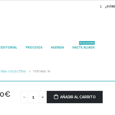
¿DÓN
#COLAVORA
EDITORIAL
PROCESOS
AGENDA
HAZTE ALIADX
RIA COLECTIVA
VITORIA 76
00
€
AÑADIR AL CARRITO