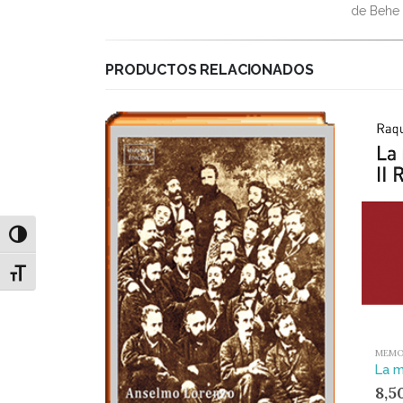
de Behe 
PRODUCTOS RELACIONADOS
Alternar alto contraste
Alternar tamaño de letra
MEMO
La m
8,5