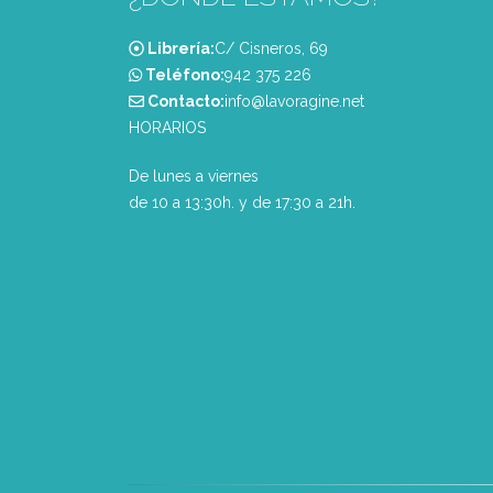
Librería:
C/ Cisneros, 69
Teléfono:
‭942 375 226‬
Contacto:
info@lavoragine.net
HORARIOS
De lunes a viernes
de 10 a 13:30h. y de 17:30 a 21h.