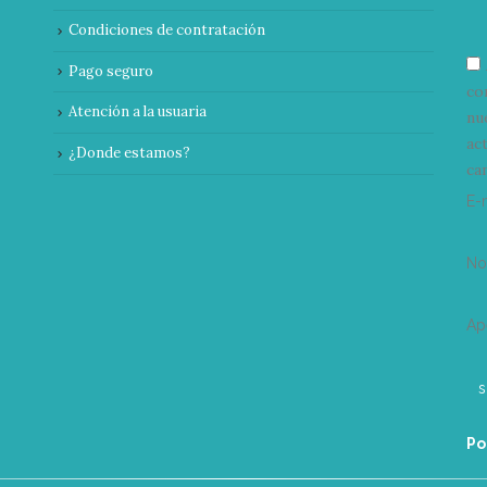
Condiciones de contratación
Pago seguro
co
Atención a la usuaria
nu
ac
¿Donde estamos?
can
E-
N
Ap
Po