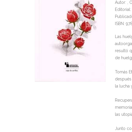
Autor: ,
Editoria
Publicad
ISBN: 97
Las huel
autoorga
resultó 
de huelg
Tomás Et
después 
la lucha 
Recupera
memoria 
las utop
Junto co