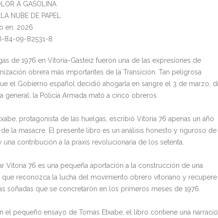
 OLOR A GASOLINA
l: LA NUBE DE PAPEL
o en: 2026
8-84-09-82531-8
gas de 1976 en Vitoria-Gasteiz fueron una de las expresiones de
nización obrera más importantes de la Transición. Tan peligrosa
que el Gobierno español decidió ahogarla en sangre el 3 de marzo, d
a general; la Policía Armada mató a cinco obreros.
xabe, protagonista de las huelgas, escribió Vitoria 76 apenas un año
de la masacre. El presente libro es un análisis honesto y riguroso de
y una contribución a la praxis revolucionaria de los setenta.
r Vitoria 76 es una pequeña aportación a la construcción de una
que reconozca la lucha del movimiento obrero vitoriano y recupere
ías soñadas que se concretaron en los primeros meses de 1976.
n el pequeño ensayo de Tomás Etxabe, el libro contiene una narraci