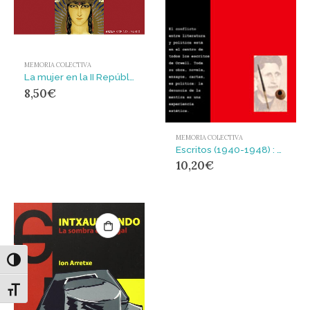
MEMORIA COLECTIVA
La mujer en la II República
8,50
€
MEMORIA COLECTIVA
Escritos (1940-1948) : Literatura y política
10,20
€
Alternar alto contraste
Alternar tamaño de letra