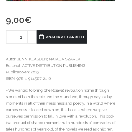
9,00
€
AÑADIR AL CARRITO
Autor: JENNI KEASDEN; NATALIA SZAREK
Editorial: ACTIVE DISTRIBUTION PUBLISHING
Publicado en: 2023
ISBN: 978-1-914567-21-6
«We wanted to bring (the Rojava) revolution home through
stories of both the epic and the mundane, through day to day
moments in all of their messiness and poetry. In a world where
earnestness is looked down on, this book is where we give
ourselves permission to fall in love with a revolution. This book
is a product of shared moments with hundreds of comrades, of
tales hundreds of years old, of the novels we read as children,