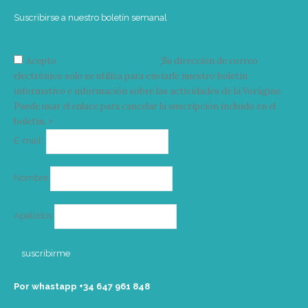
Suscribirse a nuestro boletín semanal
Acepto
condiciones y términos
Su dirección de correo
electrónico solo se utiliza para enviarle nuestro boletín
informativo e información sobre las actividades de la Vorágine.
Puede usar el enlace para cancelar la suscripción incluido en el
boletín. >
Correo
E-mail*
electrónico
Nombre
Apellidos
Por whastapp +34 ‭647 961 848‬