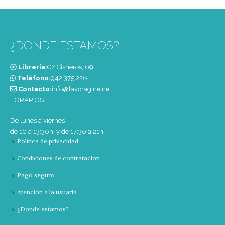
¿DONDE ESTAMOS?
Librería:
C/ Cisneros, 69
Teléfono:
‭942 375 226‬
Contacto:
info@lavoragine.net
HORARIOS
De lunes a viernes
de 10 a 13:30h. y de 17:30 a 21h.
Política de privacidad
Condiciones de contratación
Pago seguro
Atención a la usuaria
¿Donde estamos?