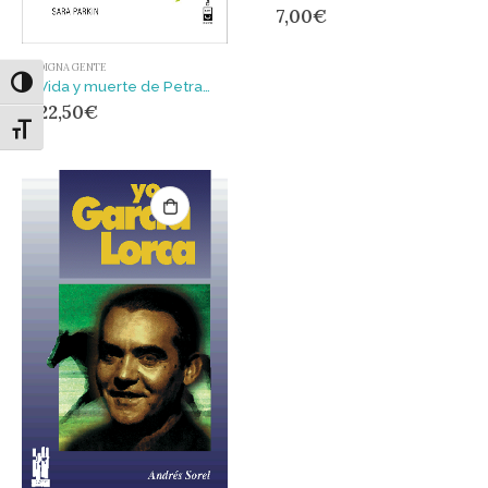
7,00
€
DIGNA GENTE
Alternar alto contraste
Vida y muerte de Petra Kelly
22,50
€
Alternar tamaño de letra