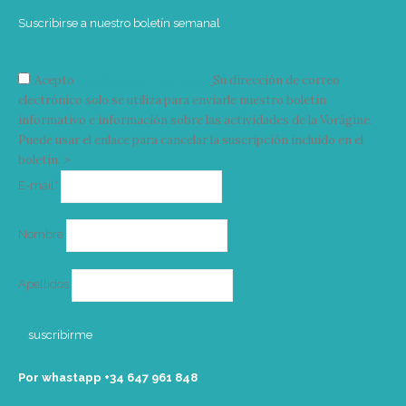
Suscribirse a nuestro boletín semanal
Acepto
condiciones y términos
Su dirección de correo
electrónico solo se utiliza para enviarle nuestro boletín
informativo e información sobre las actividades de la Vorágine.
Puede usar el enlace para cancelar la suscripción incluido en el
boletín. >
Correo
E-mail*
electrónico
Nombre
Apellidos
Por whastapp +34 ‭647 961 848‬