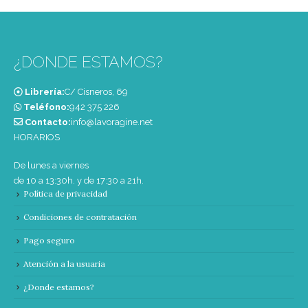
¿DONDE ESTAMOS?
Librería:
C/ Cisneros, 69
Teléfono:
‭942 375 226‬
Contacto:
info@lavoragine.net
HORARIOS
De lunes a viernes
de 10 a 13:30h. y de 17:30 a 21h.
Política de privacidad
Condiciones de contratación
Pago seguro
Atención a la usuaria
¿Donde estamos?