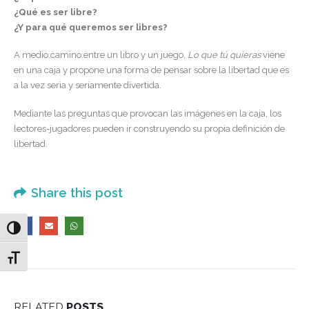
¿Qué es ser libre?
¿Y para qué queremos ser libres?
A medio camino entre un libro y un juego,
Lo que tú quieras
viene
en una caja y propone una forma de pensar sobre la libertad que es
a la vez seria y seriamente divertida.
Mediante las preguntas que provocan las imágenes en la caja, los
lectores-jugadores pueden ir construyendo su propia definición de
libertad.
Share this post
Alternar alto contraste
Alternar tamaño de letra
RELATED
POSTS