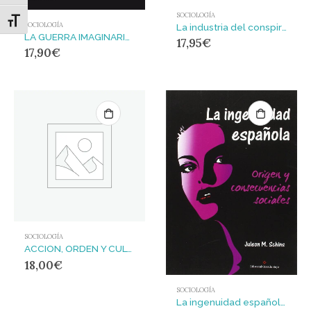
SOCIOLOGÍA
Alternar tamaño de letra
SOCIOLOGÍA
La industria del conspiracionismo : Redes sociales, mentiras de Estado y destrucción del planeta
LA GUERRA IMAGINARIA : DESMONTANDO EL MITO DE LA INTELIGENCIA ARTIFICIAL CON ASIMOV
17,95
€
17,90
€
SOCIOLOGÍA
ACCION, ORDEN Y CULTURA. ESTUDIOS SOBRE MAX WEBER : Estudios para un programa de investigación en conexión
18,00
€
SOCIOLOGÍA
La ingenuidad española. Origen y consecuencias sociales