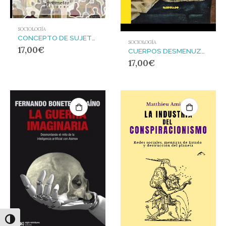
SOCIOLOGÍA
CONCEPTO DE SUJETO EN EL PENSAMIENTO CONTEMPORANEO EL
SOCIOLOGÍA
17,00
€
CUERPOS DESMENUZADOS
17,00
€
Alternar alto contraste