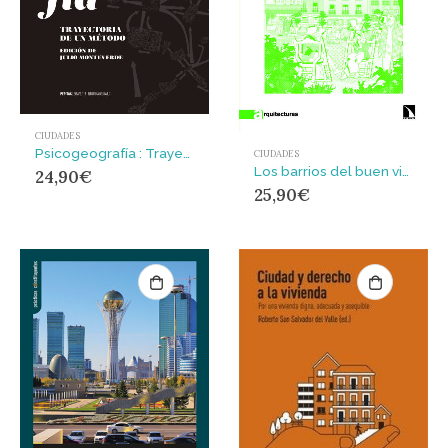
CIUDADES
Psicogeografía : Trayectoria de un método
CIUDADES
Los barrios del buen vivir
24,90
€
25,90
€