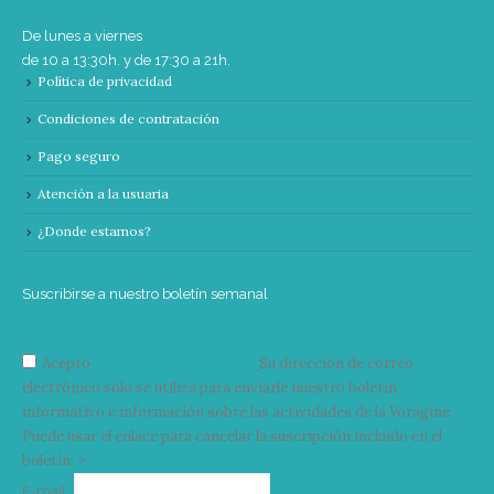
De lunes a viernes
de 10 a 13:30h. y de 17:30 a 21h.
Política de privacidad
Condiciones de contratación
Pago seguro
Atención a la usuaria
¿Donde estamos?
Suscribirse a nuestro boletín semanal
Acepto
condiciones y términos
Su dirección de correo
electrónico solo se utiliza para enviarle nuestro boletín
informativo e información sobre las actividades de la Vorágine.
Puede usar el enlace para cancelar la suscripción incluido en el
boletín. >
Correo
E-mail*