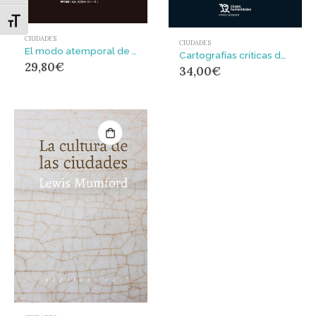
Alternar tamaño de letra
CIUDADES
CIUDADES
El modo atemporal de construir
Cartografías críticas de las periferias urbanas
29,80
€
34,00
€