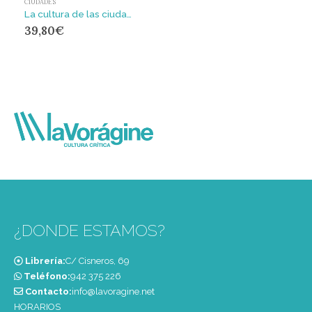
CIUDADES
La cultura de las ciudades
39,80
€
¿DONDE ESTAMOS?
Librería:
C/ Cisneros, 69
Teléfono:
‭942 375 226‬
Contacto:
info@lavoragine.net
HORARIOS