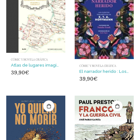
CÓMIC Y NOVELA GRÁFICA
Atlas de lugares imaginados : De Lilliput a Gotham City
CÓMIC Y NOVELA GRÁFICA
El narrador herido : Los cuentos traumáticos de E. T. A. Hoffmann
39,90
€
39,90
€