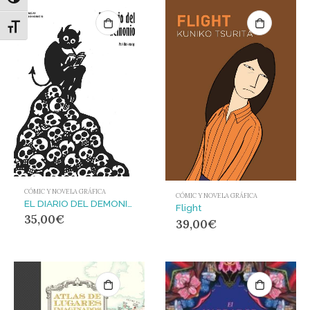
Alternar alto contraste
Alternar tamaño de letra
CÓMIC Y NOVELA GRÁFICA
CÓMIC Y NOVELA GRÁFICA
EL DIARIO DEL DEMONIO
Flight
35,00
€
39,00
€