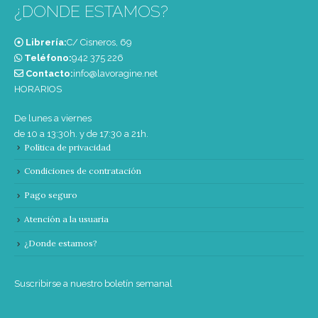
¿DONDE ESTAMOS?
Librería:
C/ Cisneros, 69
Teléfono:
‭942 375 226‬
Contacto:
info@lavoragine.net
HORARIOS
De lunes a viernes
de 10 a 13:30h. y de 17:30 a 21h.
Política de privacidad
Condiciones de contratación
Pago seguro
Atención a la usuaria
¿Donde estamos?
Suscribirse a nuestro boletín semanal