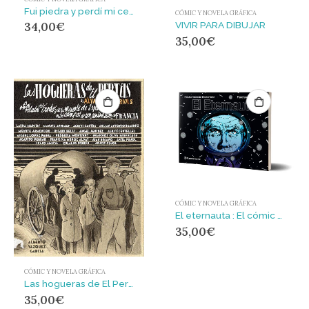
Fui piedra y perdí mi centro : Flamencografías 2015-2025
CÓMIC Y NOVELA GRÁFICA
VIVIR PARA DIBUJAR
34,00
€
35,00
€
CÓMIC Y NOVELA GRÁFICA
El eternauta : El cómic que inspiró la serie de Netflix
35,00
€
CÓMIC Y NOVELA GRÁFICA
Las hogueras de El Pertús : y otros relatos del éxodo y de la muerte de España en los campos de concentración de Francia
35,00
€