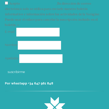
Acepto
condiciones y términos
Su dirección de correo
electrónico solo se utiliza para enviarle nuestro boletín
informativo e información sobre las actividades de la Vorágine.
Puede usar el enlace para cancelar la suscripción incluido en el
boletín. >
Correo
E-mail*
electrónico
Nombre
Apellidos
Por whastapp +34 ‭647 961 848‬