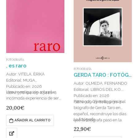
FOTOGRAFÍA
, es raro
FOTOGRAFÍA
Autor: VITELA, ÉRIKA
GERDA TARO : FOTÓGRAFA EN LA GUERRA DE ESPAÑA
Editorial: MUGA
Autor: OLMEDA, FERNANDO
Publicado en: 2026
Editorial: LIBROS DEL K.O.
Una investigación sobre la
ISBN: 978-84-09-83448-8
Publicado en: 2026
incómoda experiencia de ser
Fernando Olmeda, principal
ISBN: 979-13-87839-30-7
mujer bajo la mirada ajena, que
20,00
€
biógrafo de Gerda Taro en
opera como forma de control y
español, reconstruye los días
violencia cotidiana sobre los…
La fotógrafa…
que la fotógrafa pasó en la
AÑADIR AL CARRITO
Guerra Civil española
22,90
€