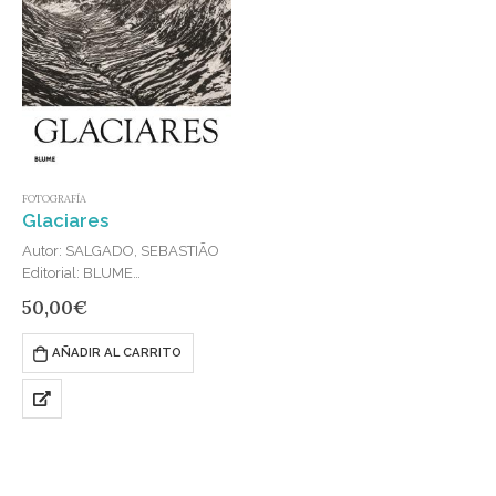
FOTOGRAFÍA
Glaciares
Autor: SALGADO, SEBASTIÃO
Editorial: BLUME
Publicado en: 2025
50,00
€
ISBN: 979-13-87881-25-2
* Desde los icebergs del mar de
AÑADIR AL CARRITO
Weddell, en la península
Antártica, hasta los glaciares
canadienses del Parque
Nacional y Reserva de Kluane;
desde…