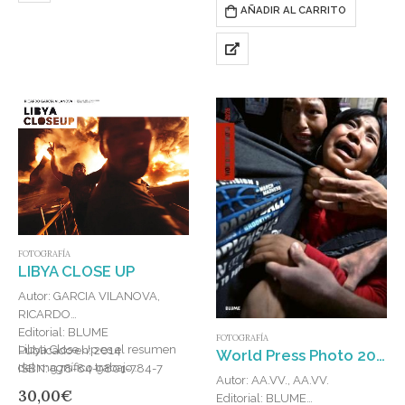
AÑADIR AL CARRITO
FOTOGRAFÍA
LIBYA CLOSE UP
Autor: GARCIA VILANOVA,
RICARDO
Editorial: BLUME
FOTOGRAFÍA
Libya Close Up es el resumen
Publicado en: 2014
World Press Photo 2026
del magnífico trabajo
ISBN: 978-84-9801-784-7
Autor: AA.VV., AA.VV.
fotográfico que realizó Ricardo
30,00
€
Editorial: BLUME
García Vilanova en Libia,