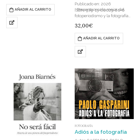
Publicado en: 2026
conflicto que ha cubierto
* Presentamos lo mejor del
AÑADIR AL CARRITO
ISBN: 979-13-88023-60-6
prácticamente desde…
fotoperiodismo y la fotografía
documental del mundo.
32,00
€
* Este libro contiene una
impresionante selección del
AÑADIR AL CARRITO
concurso anual de 2026:
imágenes…
FOTOGRAFÍA
Adiós a la fotografía