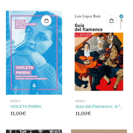
MÚSICA
MÚSICA
VIOLETA PARRA
Guía del Flamenco : 6.ª edición corregida y aumentada
11,00
€
11,00
€