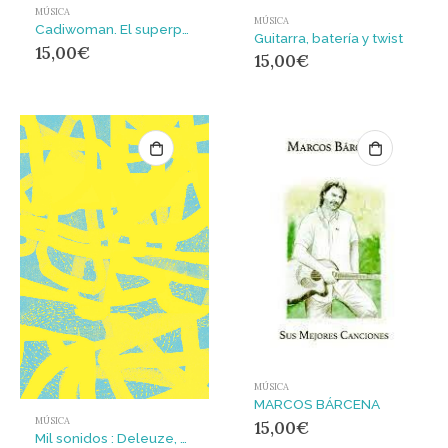
MÚSICA
MÚSICA
Cadiwoman. El superpoder del feminismo chirigotero
Guitarra, batería y twist
15,00
€
15,00
€
MÚSICA
MARCOS BÁRCENA
MÚSICA
15,00
€
Mil sonidos : Deleuze, Guattari y la música electrónica