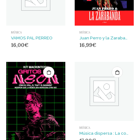
MÚSICA
MÚSICA
VAMOS PAL PERREO
Juan Perro y la Zarabanda : la tradición musical hafrohispana
16,00
€
16,99
€
MÚSICA
Música dispersa : La contracultura de los años setenta en España como si realmente importara