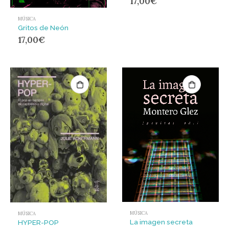
17,00
€
MÚSICA
Gritos de Neón
17,00
€
MÚSICA
MÚSICA
La imagen secreta
HYPER-POP