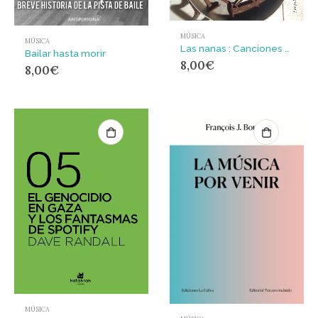
MÚSICA
MÚSICA
Las nanas : Canciones de cuena españolas
Bailar hasta morir
8,00
€
8,00
€
MÚSICA