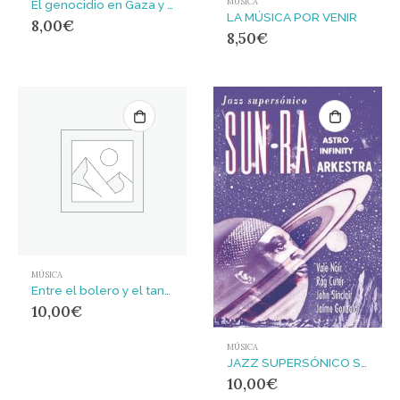
MÚSICA
El genocidio en Gaza y los fantasmas de Spotify
LA MÚSICA POR VENIR
8,00
€
8,50
€
MÚSICA
Entre el bolero y el tango (o cuando los cuerpos hablan)
10,00
€
MÚSICA
JAZZ SUPERSÓNICO SUN-RA
10,00
€