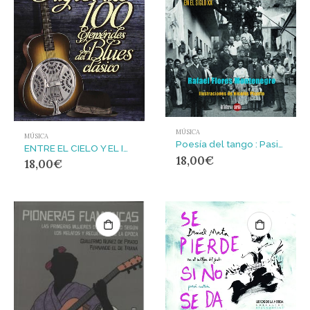
MÚSICA
MÚSICA
Poesía del tango : Pasión, transtierros y pensamiento libertario en el siglo XX
ENTRE EL CIELO Y EL INFIERNO : 100 EFEMERIDES DEL BLUES CLASICO
18,00
€
18,00
€