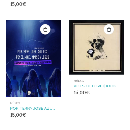
15,00
€
MÚSICA
ACTS OF LOVE (BOOK & CD)
15,00
€
MÚSICA
POR TERRY JOSE AZU RISI PONCE MIKEL MARIO Y JESUS
15,00
€