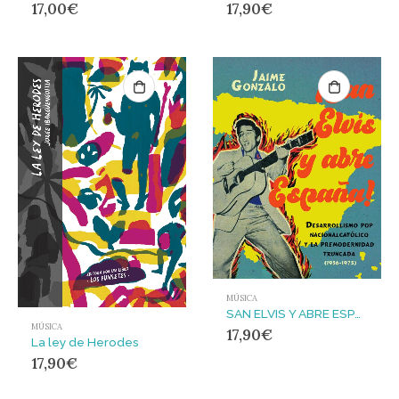
17,90
€
17,00
€
MÚSICA
SAN ELVIS Y ABRE ESPAÑA : DESARROLLISMO POP NACIONALCATOLICO Y LA PREMODERNIDAD TRUNCADA 1956-1975
MÚSICA
17,90
€
La ley de Herodes
17,90
€