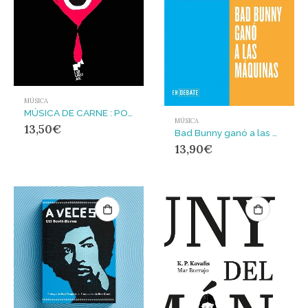
MÚSICA
MÚSICA DE CARNE : POP, SEDUCCIÓN Y SACRIFICIO
MÚSICA
13,50
€
Bad Bunny ganó a las máquinas (Serie ENDEBATE)
13,90
€