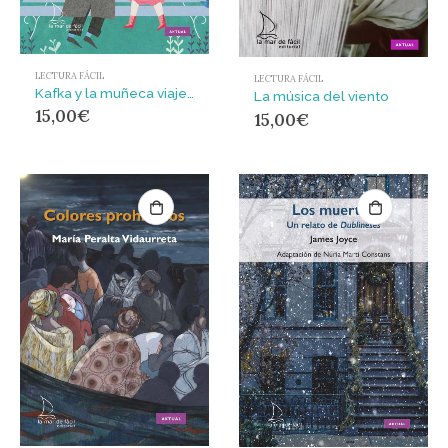
LECTURA FÁCIL
LECTURA FÁCIL
Kafka y la muñeca viajera : ADAPTACION DE CLAUDIA SABATER
La música del viento
15,00
€
15,00
€