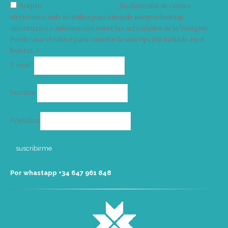
Acepto
condiciones y términos
Su dirección de correo
electrónico solo se utiliza para enviarle nuestro boletín
informativo e información sobre las actividades de la Vorágine.
Puede usar el enlace para cancelar la suscripción incluido en el
boletín. >
Correo
E-mail*
electrónico
Nombre
Apellidos
Por whastapp +34 ‭647 961 848‬