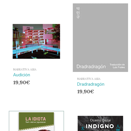
NARRATIVA ASIA
Audición
NARRATIVA ASIA
19,90
€
Dradradragón
19,90
€