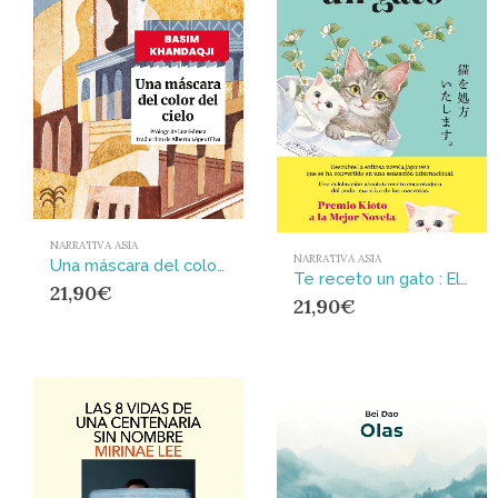
NARRATIVA ASIA
NARRATIVA ASIA
Una máscara del color del cielo
Te receto un gato : El bestseller japonés que ha engatusado a lectores en todo el mundo
21,90
€
21,90
€