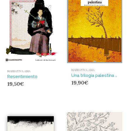
NARRATIVA ASIA
NARRATIVA ASIA
Una trilogía palestina : Hombres en el sol; Lo que os queda; Um Saad
Resentimiento
19,90
€
19,50
€