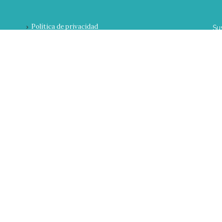
Política de privacidad
Su
Condiciones de contratación
Pago seguro
co
Atención a la usuaria
nu
ac
¿Donde estamos?
can
E-
N
Ap