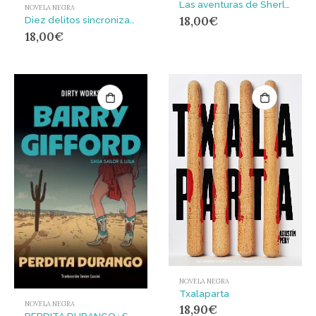
Las aventuras de Sherlock Holmes: Escándalo en Bohemia – La Liga de los Pelirrojos – Un caso de identidad : (Edición Letra Grande)
NOVELA NEGRA
18,00
€
Diez delitos sincronizados
18,00
€
NOVELA NEGRA
Txalaparta
NOVELA NEGRA
18,90
€
PERDITA DURANGO : SAGA SAILOR & LULA VOL. 2