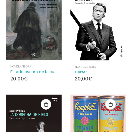
NOVELA NEGRA
NOVELA NEGRA
El lado oscuro de la cultura victoriana : Jack el Destripador y otros monstruos
Carter
20,00
€
20,00
€