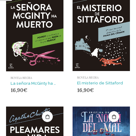
NOVELA NEGRA
NOVELA NEGRA
El misterio de Sittaford
La señora McGinty ha muerto
16,90
€
16,90
€