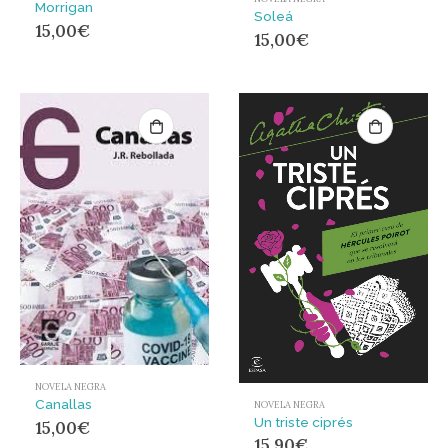
Morrigan
Soleá
15,00
€
15,00
€
NOVELA NEGRA
Canallas
NOVELA NEGRA
Un triste ciprés
15,00
€
15,90
€