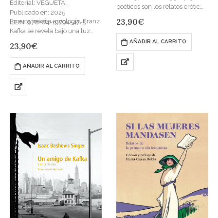
Editorial: VEGUETA
poéticos son los relatos eróticos
Publicado en: 2025
que componen Delta de Venus,
23,90
€
En esta inédita antología, Franz
ISBN: 978-84-19794-47-5
una de las obras más icónicas
Kafka se revela bajo una luz
de la escritora Anaïs…
inesperada: la del amor. Entre
AÑADIR AL CARRITO
23,90
€
las sombras de su universo
literario, donde habitan…
AÑADIR AL CARRITO