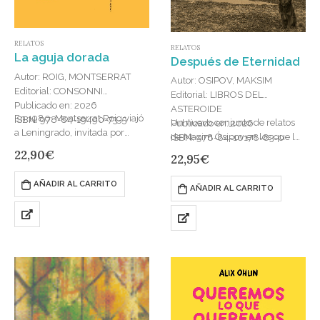
RELATOS
RELATOS
La aguja dorada
Después de Eternidad
Autor: ROIG, MONTSERRAT
Autor: OSIPOV, MAKSIM
Editorial: CONSONNI
Editorial: LIBROS DEL
Publicado en: 2026
ASTEROIDE
En 1980, Montserrat Roig viajó
ISBN: 978-84-19490-73-5
Un nuevo conjunto de relatos
Publicado en: 2026
a Leningrado, invitada por
de Maxim Ósipov en los que la
ISBN: 978-84-10178-83-0
Ediciones Progreso de Moscú,
ironía y la compasión
22,90
€
22,95
€
para escribir un libro sobre el
componen un valioso fresco de
asalto que padeció la ciudad…
la…
AÑADIR AL CARRITO
AÑADIR AL CARRITO