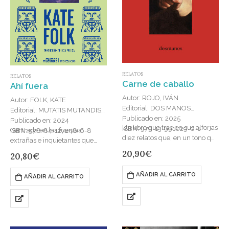
RELATOS
RELATOS
Carne de caballo
Ahí fuera
Autor: ROJO, IVÁN
Autor: FOLK, KATE
Editorial: DOS MANOS
Editorial: MUTATIS MUTANDIS
Publicado en: 2025
Publicado en: 2024
Un libro que trae en sus alforjas
ISBN: 979-13-991029-0-1
Centrada en las fuerzas
ISBN: 978-84-127248-6-8
diez relatos que, en un tono que
extrañas e inquietantes que
susurra al oído,nos hablan de la
acechan bajo la superficie de la
20,90
€
20,80
€
paternidad, con todos…
experiencia, la primera
colección de relatos de Kate
AÑADIR AL CARRITO
AÑADIR AL CARRITO
Folk…