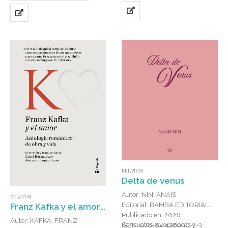
RELATOS
Delta de venus
Autor: NIN, ANAÏS
RELATOS
Editorial: BAMBA EDITORIAL
Franz Kafka y el amor : Antología romántica de obra y vida
Publicado en: 2026
Autor: KAFKA, FRANZ
Sensuales, evocadores y
ISBN: 978-84-128990-2-3