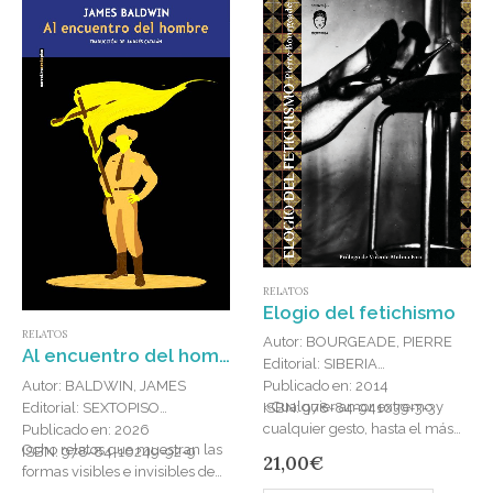
RELATOS
Elogio del fetichismo
RELATOS
Autor: BOURGEADE, PIERRE
Al encuentro del hombre
Editorial: SIBERIA
Autor: BALDWIN, JAMES
Publicado en: 2014
«Cualquier amor extremo y
Editorial: SEXTOPISO
ISBN: 978-84-941039-3-3
cualquier gesto, hasta el más
Publicado en: 2026
Ocho relatos que muestran las
deli- cado, que adquiere rango
ISBN: 978-84-10249-92-9
21,00
€
formas visibles e invisibles del
de vicio y se repite como