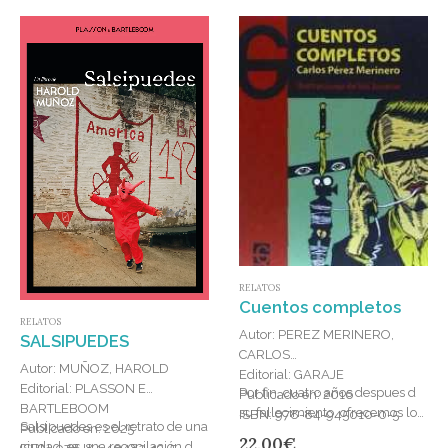
RELATOS
Cuentos completos
RELATOS
Autor: PEREZ MERINERO,
SALSIPUEDES
CARLOS
Autor: MUÑOZ, HAROLD
Editorial: GARAJE
Editorial: PLASSON E
Por fin, cuatro años despues d
Publicado en: 2016
BARTLEBOOM
su fallecimiento, ofrecemos los
ISBN: 978-84-945010-0-5
Salsipuedes es el retrato de una
Publicado en: 2025
Cuentos Completos de Carlos
22,00
€
ciudad, es una recopilación de