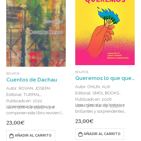
RELATOS
RELATOS
Queremos lo que queremos
Cuentos de Dachau
Autor: OHLIN, ALIX
Autor: ROVAN, JOSEPH
Editorial: SMOL BOOKS
Editorial: TURPIAL
Publicado en: 2026
Publicado en: 2022
Una colección de historias
ISBN: 978-84-09-53550-7
La veintena de relatos que
ISBN: 978-84-95157-23-2
brillantes y sorprendentes
componen este libro reviven la
caracterizadas por un humor
experiencia de su autor, el
23,00
€
23,00
€
oscuro, que nos hablan de
historiador francoalemán
personas que ponen a prueba
Joseph Rovan, en el campo de
AÑADIR AL CARRITO
AÑADIR AL CARRITO
su forma…
concentración…