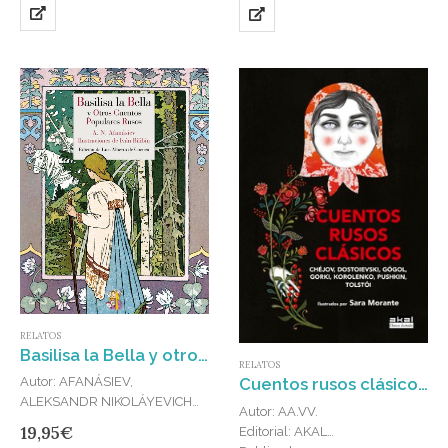
creador de Viracocha, el mítico
de la milenaria cultura nipona:
viaje de los hermanos…
la creación por Izanami e
Izanagi,…
RELATOS
Basilisa la Bella y otros cuentos populares rusos
RELATOS
Cuentos rusos clásicos : Ilustrados por Sara Morante
Autor: AFANÁSIEV,
ALEKSANDR NIKOLÁYEVICH
Autor: AA.VV.
Editorial: REINO DE CORDELIA
19,95
€
Editorial: AKAL
Publicado en: 2024