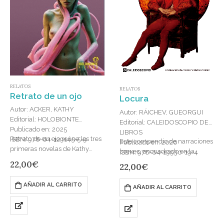
RELATOS
RELATOS
Retrato de un ojo
Locura
Autor: ACKER, KATHY
Autor: RÁICHEV, GUEORGUI
Editorial: HOLOBIONTE
Editorial: CALEIDOSCOPIO DE
Publicado en: 2025
LIBROS
Retrato de un ojo reúne las tres
ISBN: 978-84-129145-5-9
Este compendio de narraciones
Publicado en: 2026
primeras novelas de Kathy
breves, encuadrado en la
ISBN: 978-84-19930-19-4
Acker, que la dieron a conocer
corriente del diabolismo
22,00
€
22,00
€
entre su público y originaron su
búlgaro, se adentra en las
leyenda….
simas de la subjetividad
AÑADIR AL CARRITO
AÑADIR AL CARRITO
explorando la…