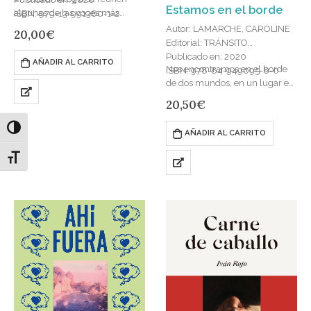
Estamos en el borde
algunas de las voces más
ISBN: 979-13-991360-1-2
destacadas de la literatura
Autor: LAMARCHE, CAROLINE
20,00
€
fantástica y de terror de nuestro
Editorial: TRÁNSITO
país, escritores que…
Publicado en: 2020
AÑADIR AL CARRITO
Nos encontramos en el borde
ISBN: 978-84-949095-8-0
de dos mundos, en un lugar en
el que se cruzan y conviven
20,50
€
animales semisalvajes y
humanos desorientados. Cada…
Alternar alto contraste
AÑADIR AL CARRITO
Alternar tamaño de letra