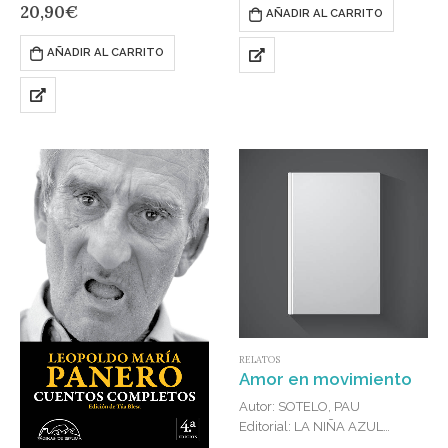
racismo: en quienes lo sufren,
ceremonial, podría ser
20,90
€
AÑADIR AL CARRITO
en quienes lo ejercen y en
inmediatamente…
quienes miran hacia…
AÑADIR AL CARRITO
RELATOS
Amor en movimiento
Autor: SOTELO, PAU
Editorial: LA NIÑA AZUL
Publicado en: 2025