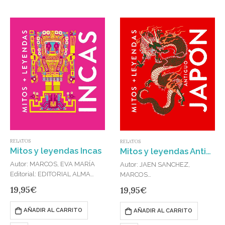
RELATOS
RELATOS
Mitos y leyendas Incas
Mitos y leyendas Antiguo Japón
Autor: MARCOS, EVA MARÍA
Autor: JAEN SANCHEZ,
Editorial: EDITORIAL ALMA
MARCOS
Publicado en: 2024
Editorial: EDITORIAL ALMA
19,95
€
19,95
€
ISBN: 978-84-10206-12-0
Publicado en: 2024
Descubre los mitos y leyendas
ISBN: 978-84-10206-13-7
AÑADIR AL CARRITO
AÑADIR AL CARRITO
que conforman la mágica
Descubre los mitos y leyendas
cosmovisión andina: el poder
del país del Sol Naciente, base