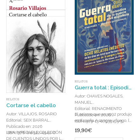
RELATOS
Guerra total : Episodios de la guerra civil española
Autor: CHAVES NOGALES,
RELATOS
MANUEL
Cortarse el cabello
Editorial: RENACIMIENTO
Autor: VILLAJOS, ROSARIO
El seísmo que en 1992 produjo
Publicado en: 2026
Editorial: SEIX BARRAL
en España A sangre y fuego, los
ISBN: 979-13-87939-95-3
Publicado en: 2026
relatos de Manuel Chaves
19,90
€
UNA IMPECABLE COLECCIÓN
ISBN: 978-84-322-4942-6
Nogales, no ha tenido parangón
DE CUENTOS UNIDOS POR LA
en…