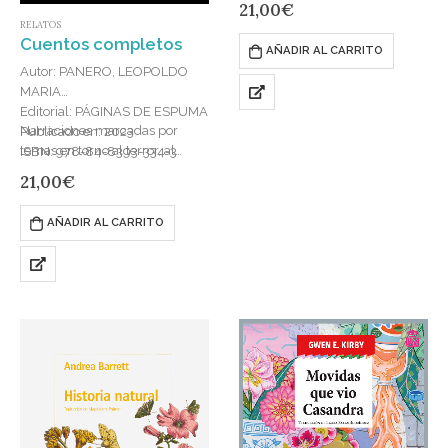
21,00
€
ISBN: 978-84-128800-5-2
RELATOS
Cuentos completos
AÑADIR AL CARRITO
Autor: PANERO, LEOPOLDO
MARIA
Editorial: PÁGINAS DE ESPUMA
Narraciones marcadas por
Publicado en: 2023
temas en torno al terror, al
ISBN: 978-84-8393-334-3
horror, a lo sobrenatural y, en
21,00
€
fin, a lo fantástico. Edición
definitiva…
AÑADIR AL CARRITO