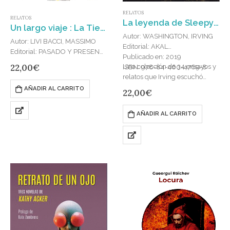
RELATOS
RELATOS
La leyenda de Sleepy Hollow y otros relatos
Un largo viaje : La Tierra y sus habitantes en 12 etapas
Autor: WASHINGTON, IRVING
Autor: LIVI BACCI, MASSIMO
Editorial: AKAL
Editorial: PASADO Y PRESENTE
Publicado en: 2019
Publicado en: 2019
22,00
€
Una colección de 34 ensayos y
ISBN: 978-84-460-4769-8
ISBN: 978-84-944272-7-5
relatos que Irving escuchó
durante sus viajes por Europa,
AÑADIR AL CARRITO
22,00
€
principalmente de Inglaterra,
donde entonces residía, a los
AÑADIR AL CARRITO
que…