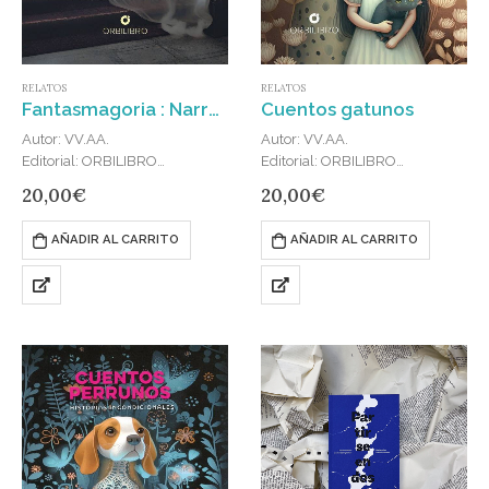
RELATOS
RELATOS
Fantasmagoria : Narraciones sobrenaturales
Cuentos gatunos
Autor: VV.AA.
Autor: VV.AA.
Editorial: ORBILIBRO
Editorial: ORBILIBRO
Publicado en: 2024
Publicado en: 2024
20,00
€
20,00
€
ISBN: 978-84-10353-01-5
ISBN: 978-84-10353-02-2
Fantasmagoría es un collage de
Explora el lado más siniestro de
AÑADIR AL CARRITO
AÑADIR AL CARRITO
narraciones sobrenaturales de
los felinos con esta antología de
escritores —algunos
cuentos de horror escritos por
insospechados para el género
célebres maestros de la
de lo extraordinario— de
literatura. En el reino…
distintas épocas y
nacionalidades, desde Bécquer
y…