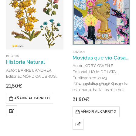
RELATOS
RELATOS
Movidas que vio Casandra
Historia Natural
Autor: KIRBY, GWEN E.
Autor: BARRET, ANDREA
Editorial: HOJA DE LATA
Editorial: NÓRDICA LIBROS
Publicado en: 2023
Publicado en: 2025
La sacerdotisa griega Casandra
ISBN: 978-84-18918-44-5
21,50
€
ISBN: 979-13-87563-03-5
esta´ harta, hasta los mismos
En Historia natural Andrea
ovarios, de que los troyanos no
21,90
€
AÑADIR AL CARRITO
Barrett nos muestra su enorme
crean en sus profecías. En una…
talento para la ficción basada
AÑADIR AL CARRITO
en grandes temas científicos.
Contadas con la elegancia
característica de…