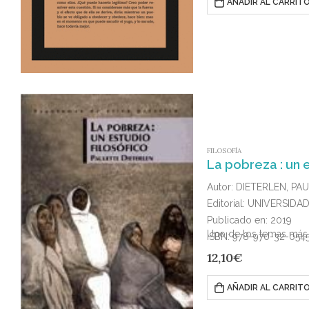
AÑADIR AL CARRIT
FILOSOFÍA
La pobreza : un e
Autor: DIETERLEN, PA
Editorial: UNIVERSI
Publicado en: 2019
Uno de los temas más im
ISBN: 978-970-32-054
12,10
€
AÑADIR AL CARRIT