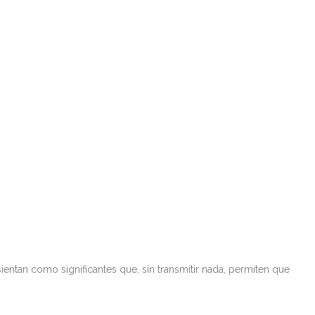
e sí y genera un cúmulo de prácticas sociales y formas de
entan como significantes que, sin transmitir nada, permiten que