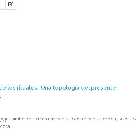
erada por las nuevas tecnologías, acerca los espacios culturales entr
O
e los rituales : Una topología del presente
HUL
iones simbólicas, crean una comunidad sin comunicación, pues se asi
0-5
nozca…