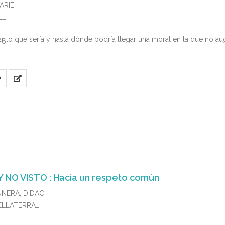
ARIE
L
 lo que sería y hasta dónde podría llegar una moral en la que no aug
-6
O
Y NO VISTO : Hacia un respeto común
UNERA, DÍDAC
 BELLATERRA