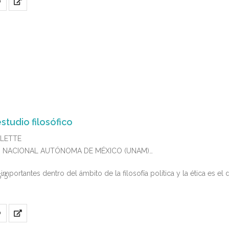
O
studio filosófico
ULETTE
DAD NACIONAL AUTÓNOMA DE MÉXICO (UNAM)
portantes dentro del ámbito de la filosofía política y la ética es el 
5-5
O