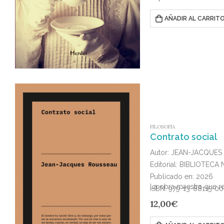
AÑADIR AL CARRIT
FILOSOFÍA
Contrato social
Autor: JEAN-JACQUE
Editorial: BIBLIOTECA
Publicado en: 2026
La obra maestra que re
ISBN: 979-13-88115-00
12,00
€