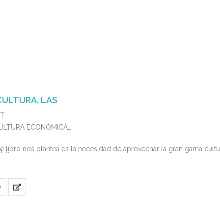
CULTURA, LAS
ST
 CULTURA ECONÓMICA
ste libro nos plantea es la necesidad de aprovechar la gran gama cult
0-6
O