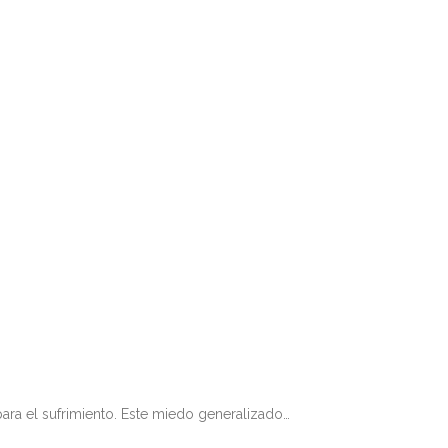
ontiene antídotos contra el fanatismo…
para el sufrimiento. Este miedo generalizado…