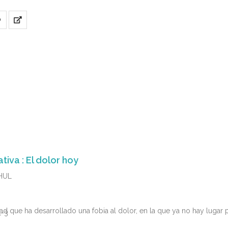
8-4
y no visto, en el cual parece que no queramos profundizar, pero que c
O
tiva : El dolor hoy
HUL
d que ha desarrollado una fobia al dolor, en la que ya no hay lugar 
1-3