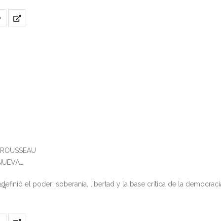
O
S ROUSSEAU
 NUEVA
definió el poder: soberanía, libertad y la base crítica de la democrac
-4