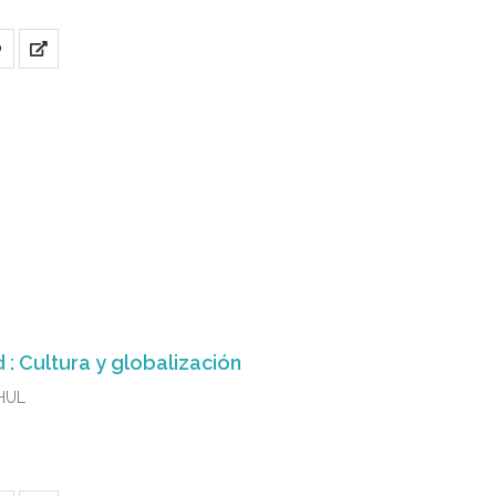
O
 : Cultura y globalización
HUL
1-8