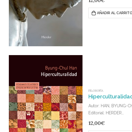
12,00
€
AÑADIR AL CARRIT
FILOSOFÍA
Hiperculturalidad
Autor: HAN, BYUNG-C
Editorial: HERDER
Publicado en: 2019
12,00
€
ISBN: 978-84-254-406