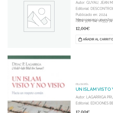
Autor: GUYAU, JEAN M
Editorial: DESCONTRO
Publicado en: 2024
Me propongo investigar
ISBN: 978-84-16553-71
12,00
€
AÑADIR AL CARRIT
FILOSOFÍA
UN ISLAM VISTO 
Autor: LAGARRIGA PR
Editorial: EDICIONES
Publicado en: 2024
12,00
€