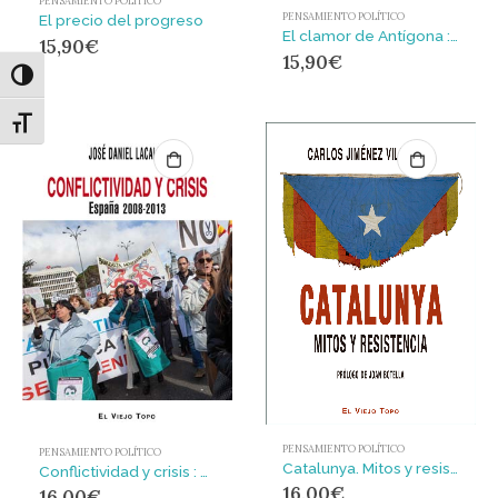
PENSAMIENTO POLÍTICO
PENSAMIENTO POLÍTICO
El precio del progreso
El clamor de Antígona : El parentesco, entre la vida y la muerte
15,90
€
15,90
€
Alternar alto contraste
Alternar tamaño de letra
PENSAMIENTO POLÍTICO
PENSAMIENTO POLÍTICO
Catalunya. Mitos y resistencia.
Conflictividad y crisis : España 2008-2013
16,00
€
16,00
€