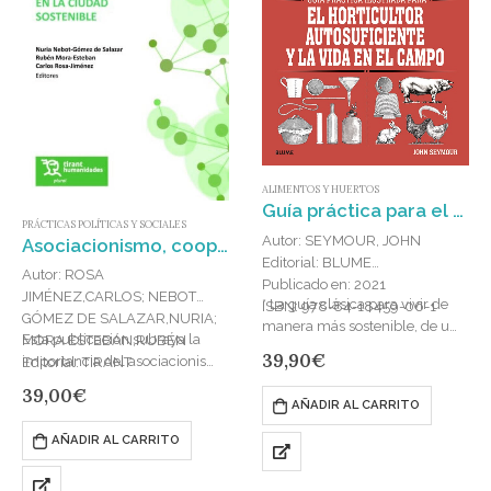
ALIMENTOS Y HUERTOS
Guía práctica para el horticultor autosuficiente y la vida en el campo
PRÁCTICAS POLÍTICAS Y SOCIALES
Autor: SEYMOUR, JOHN
Asociacionismo, cooperativas y empatías sociales frente a nuevos retos en la actualidad sostenible
Editorial: BLUME
Autor: ROSA
Publicado en: 2021
JIMÉNEZ,CARLOS; NEBOT
* La guía clásica para vivir de
ISBN: 978-84-18459-06-1
GÓMEZ DE SALAZAR,NURIA;
manera más sostenible, de uno
Esta publicación subraya la
MORA ESTEBAN,RUBÉN
de los padres del movimiento
39,90
€
importancia del asociacionismo
Editorial: TIRANT
por la autosuficiencia. * Desde
y la participación ciudadana en
HUMANIDADES
39,00
€
hace más de…
la transformación sostenible de
AÑADIR AL CARRITO
Publicado en: 2025
los…
ISBN: 978-84-1183-157-4
AÑADIR AL CARRITO