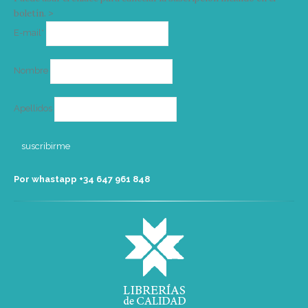
boletín. >
Correo
E-mail*
electrónico
Nombre
Apellidos
Por whastapp +34 ‭647 961 848‬