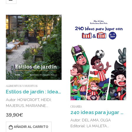
ALIMENTOS Y HUERTOS
Estilos de jardín : Ideas para diseñar y crear un paraíso en el exterior
Autor: HOWCROFT, HEIDI;
MAJERUS, MARIANNE
CRIANZA
240 ideas para jugar con Indi y Baby Indi : 0-9 años
Editorial: BLUME
39,90
€
Publicado en: 2023
Autor: DEL AMA, OLGA
ISBN: 978-84-19499-37-0
Editorial: LA MALETA
AÑADIR AL CARRITO
* Elija a partir de una enorme
EDICIONES