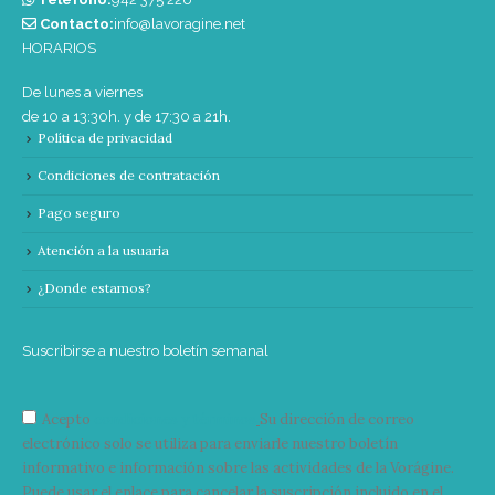
Contacto:
info@lavoragine.net
HORARIOS
De lunes a viernes
de 10 a 13:30h. y de 17:30 a 21h.
Política de privacidad
Condiciones de contratación
Pago seguro
Atención a la usuaria
¿Donde estamos?
Suscribirse a nuestro boletín semanal
Acepto
condiciones y términos
Su dirección de correo
electrónico solo se utiliza para enviarle nuestro boletín
informativo e información sobre las actividades de la Vorágine.
Puede usar el enlace para cancelar la suscripción incluido en el