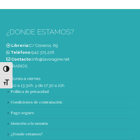
¿DONDE ESTAMOS?
Librería:
C/ Cisneros, 69
Teléfono:
‭942 375 226‬
Contacto:
info@lavoragine.net
HORARIOS
Alternar alto contraste
De lunes a viernes
Alternar tamaño de letra
de 10 a 13:30h. y de 17:30 a 21h.
Política de privacidad
Condiciones de contratación
Pago seguro
Atención a la usuaria
¿Donde estamos?