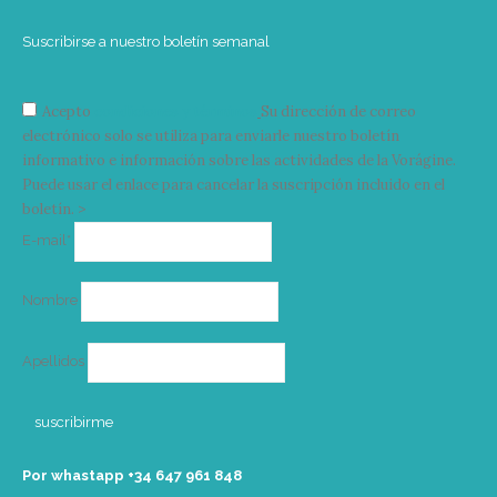
Suscribirse a nuestro boletín semanal
Acepto
condiciones y términos
Su dirección de correo
electrónico solo se utiliza para enviarle nuestro boletín
informativo e información sobre las actividades de la Vorágine.
Puede usar el enlace para cancelar la suscripción incluido en el
boletín. >
Correo
E-mail*
electrónico
Nombre
Apellidos
Por whastapp +34 ‭647 961 848‬