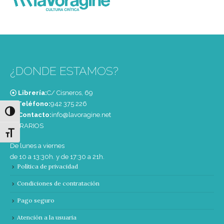
¿DONDE ESTAMOS?
Librería:
C/ Cisneros, 69
Teléfono:
‭942 375 226‬
Alternar alto contraste
Contacto:
info@lavoragine.net
HORARIOS
Alternar tamaño de letra
De lunes a viernes
de 10 a 13:30h. y de 17:30 a 21h.
Política de privacidad
Condiciones de contratación
Pago seguro
Atención a la usuaria