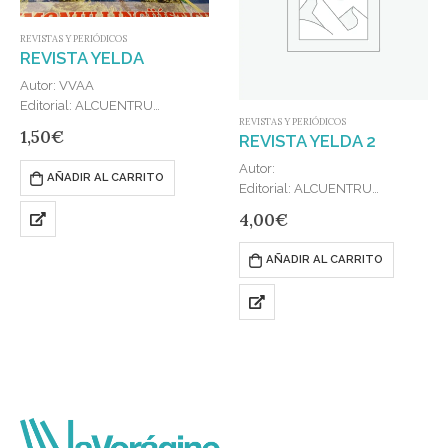
REVISTAS Y PERIÓDICOS
REVISTA YELDA
Autor: VVAA
Editorial: ALCUENTRU
REVISTAS Y PERIÓDICOS
Publicado en: 2017
1,50
€
REVISTA YELDA 2
ISBN: 9789200060779
En este primer número se
Autor:
AÑADIR AL CARRITO
abordarán temas como el
Editorial: ALCUENTRU
patrimonio lingüístico de la
Publicado en: 2018
4,00
€
comarca de Liébana, un
ISBN: 9789200110917
artículo sobre la historia y la
AÑADIR AL CARRITO
actualidad del…