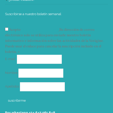
Suscribirse a nuestro boletín semanal
Acepto
condiciones y términos
Su dirección de correo
electrónico solo se utiliza para enviarle nuestro boletín
informativo e información sobre las actividades de la Vorágine.
Puede usar el enlace para cancelar la suscripción incluido en el
boletín. >
Correo
E-mail*
electrónico
Nombre
Apellidos
Por whastapp +34 ‭647 961 848‬