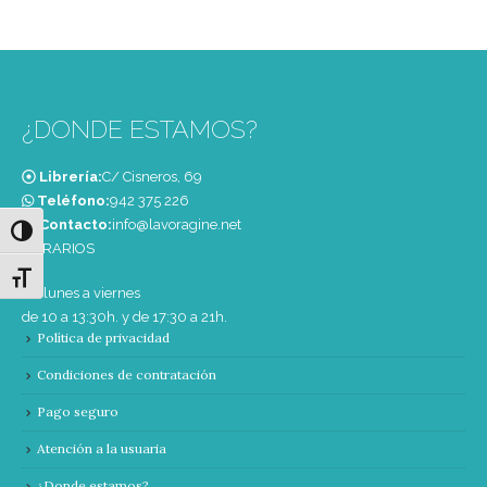
¿DONDE ESTAMOS?
Librería:
C/ Cisneros, 69
Teléfono:
‭942 375 226‬
Contacto:
info@lavoragine.net
Alternar alto contraste
HORARIOS
Alternar tamaño de letra
De lunes a viernes
de 10 a 13:30h. y de 17:30 a 21h.
Política de privacidad
Condiciones de contratación
Pago seguro
Atención a la usuaria
¿Donde estamos?