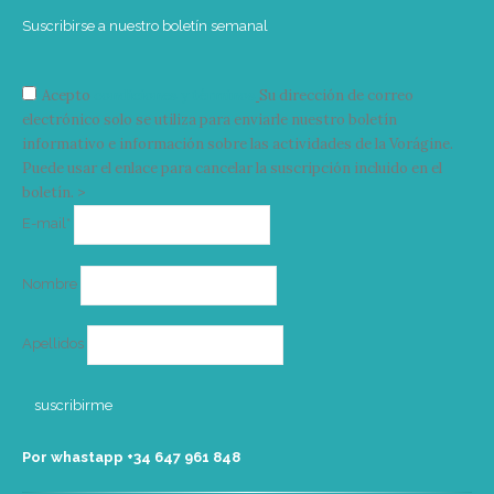
Suscribirse a nuestro boletín semanal
Acepto
condiciones y términos
Su dirección de correo
electrónico solo se utiliza para enviarle nuestro boletín
informativo e información sobre las actividades de la Vorágine.
Puede usar el enlace para cancelar la suscripción incluido en el
boletín. >
Correo
E-mail*
electrónico
Nombre
Apellidos
Por whastapp +34 ‭647 961 848‬