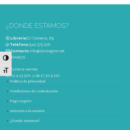
¿DONDE ESTAMOS?
Librería:
C/ Cisneros, 69
Teléfono:
‭942 375 226‬
Contacto:
info@lavoragine.net
HORARIOS
Alternar alto contraste
De lunes a viernes
Alternar tamaño de letra
de 10 a 13:30h. y de 17:30 a 21h.
Política de privacidad
Condiciones de contratación
Pago seguro
Atención a la usuaria
¿Donde estamos?