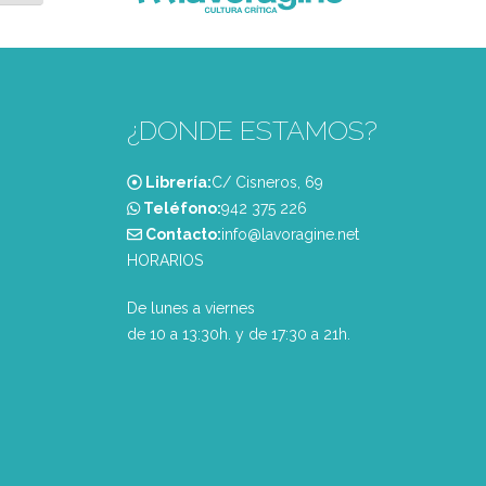
¿DONDE ESTAMOS?
Librería:
C/ Cisneros, 69
Teléfono:
‭942 375 226‬
Contacto:
info@lavoragine.net
HORARIOS
De lunes a viernes
de 10 a 13:30h. y de 17:30 a 21h.