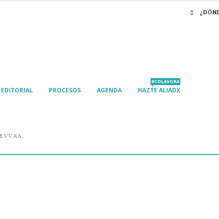
¿DÓN
#COLAVORA
EDITORIAL
PROCESOS
AGENDA
HAZTE ALIADX
 VV.AA.