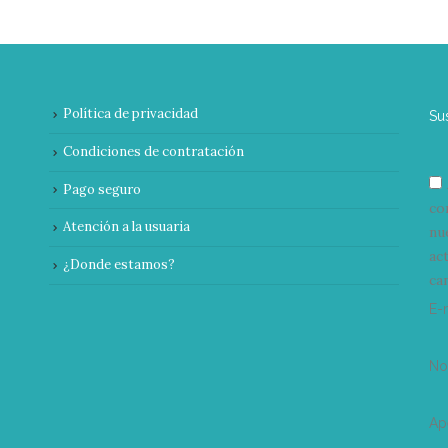
Política de privacidad
Su
Condiciones de contratación
Pago seguro
co
Atención a la usuaria
nu
ac
¿Donde estamos?
can
E-
N
Ap