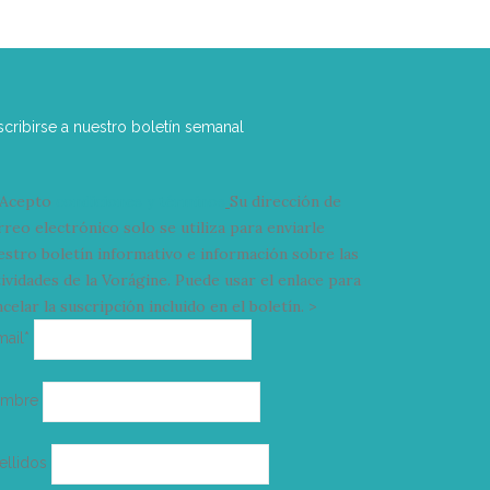
scribirse a nuestro boletín semanal
Acepto
condiciones y términos
Su dirección de
rreo electrónico solo se utiliza para enviarle
estro boletín informativo e información sobre las
tividades de la Vorágine. Puede usar el enlace para
celar la suscripción incluido en el boletín. >
Correo
mail*
electrónico
ombre
ellidos