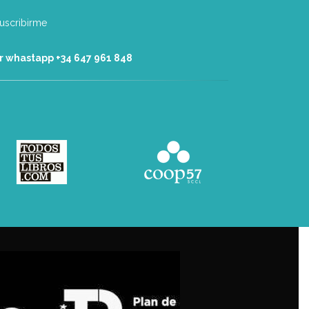
r whastapp +34 ‭647 961 848‬