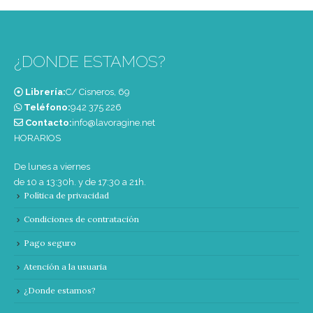
¿DONDE ESTAMOS?
Librería:
C/ Cisneros, 69
Teléfono:
‭942 375 226‬
Contacto:
info@lavoragine.net
HORARIOS
De lunes a viernes
de 10 a 13:30h. y de 17:30 a 21h.
Política de privacidad
Condiciones de contratación
Pago seguro
Atención a la usuaria
¿Donde estamos?