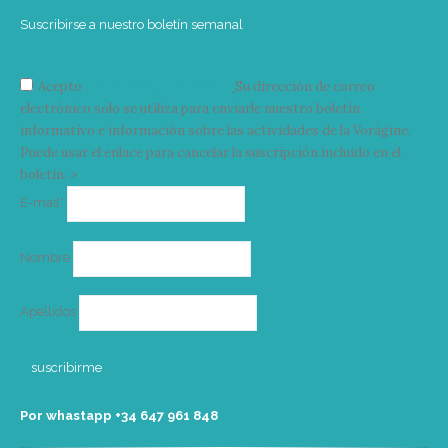
Suscribirse a nuestro boletín semanal
Acepto
condiciones y términos
Su dirección de correo
electrónico solo se utiliza para enviarle nuestro boletín
informativo e información sobre las actividades de la Vorágine.
Puede usar el enlace para cancelar la suscripción incluido en el
boletín. >
Correo
E-mail*
electrónico
Nombre
Apellidos
Por whastapp +34 ‭647 961 848‬