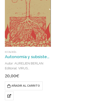
ECOLOGÍA
Autonomía y subsistencia : Una teoría ecosocial y materialista de la libertad
Autor: AURELIEN BERLAN
Editorial: VIRUS
Publicado en: 2024
20,00
€
ISBN: 978-84-17870-42-3
«Si bien la modernidad
AÑADIR AL CARRITO
occidental no ha traído la
libertad para todas y todos, sí
que ha conseguido difundir una
concepción catastrófica de la…