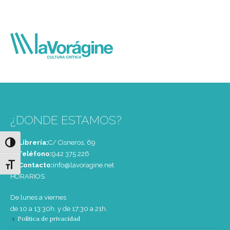
¿DONDE ESTAMOS?
Librería:
C/ Cisneros, 69
Alternar alto contraste
Teléfono:
‭942 375 226‬
Alternar tamaño de letra
Contacto:
info@lavoragine.net
HORARIOS
De lunes a viernes
de 10 a 13:30h. y de 17:30 a 21h.
Política de privacidad