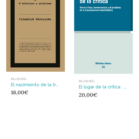
FILOSOFÍA
FILOSOFÍA
El nacimiento de la tragedia : El origen de la rebeldía moderna: el diagnóstico profético de Nietzsche sobre la crisis de nuestra cultura
El lugar de la crítica : Teoría crítica, hermenéutica y el problema de la transcendencia intrahistírica
16,00
€
20,00
€