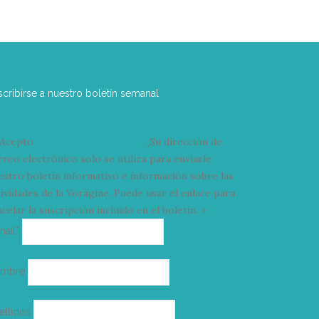
scribirse a nuestro boletín semanal
Acepto
condiciones y términos
Su dirección de
rreo electrónico solo se utiliza para enviarle
estro boletín informativo e información sobre las
tividades de la Vorágine. Puede usar el enlace para
celar la suscripción incluido en el boletín. >
Correo
mail*
electrónico
ombre
ellidos