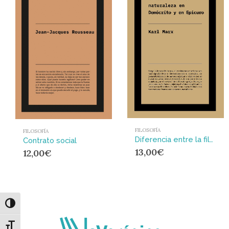
FILOSOFÍA
FILOSOFÍA
Diferencia entre la filosofía de la naturaleza en Demócrito y en Epicuro : La tesis de Marx: una mirada griega para pensar el mundo moderno
Contrato social
13,00
€
12,00
€
Alternar alto contraste
Alternar tamaño de letra