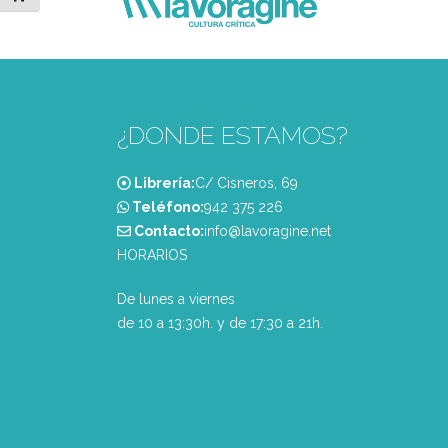
¿DONDE ESTAMOS?
Librería:
C/ Cisneros, 69
Teléfono:
‭942 375 226‬
Contacto:
info@lavoragine.net
HORARIOS
De lunes a viernes
de 10 a 13:30h. y de 17:30 a 21h.