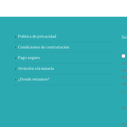
Política de privacidad
Su
Condiciones de contratación
Pago seguro
co
Atención a la usuaria
nu
ac
¿Donde estamos?
can
E-
N
Ap