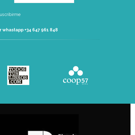
r whastapp +34 ‭647 961 848‬