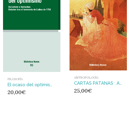
ANTROPOLOGÍA
FILOSOFÍA
CARTAS PATANAS : ANDANZAS POR PAKISTÁN CON BURKA Y SIN BURKA
El ocaso del optimismo : De Leibniz a Hamacher. Debates tras el terremoto de Lisboa
25,00
€
20,00
€