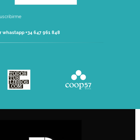
r whastapp +34 ‭647 961 848‬