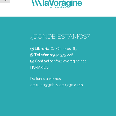
¿DONDE ESTAMOS?
Librería:
C/ Cisneros, 69
Teléfono:
‭942 375 226‬
Contacto:
info@lavoragine.net
HORARIOS
De lunes a viernes
de 10 a 13:30h. y de 17:30 a 21h.