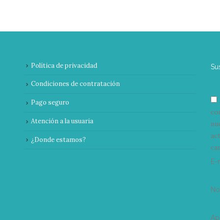
Política de privacidad
Su
Condiciones de contratación
Pago seguro
co
Atención a la usuaria
nu
ac
¿Donde estamos?
can
E-
N
Ap