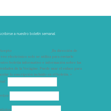
scribirse a nuestro boletín semanal
Acepto
condiciones y términos
Su dirección de
rreo electrónico solo se utiliza para enviarle
estro boletín informativo e información sobre las
tividades de la Vorágine. Puede usar el enlace para
celar la suscripción incluido en el boletín. >
Correo
mail*
electrónico
ombre
ellidos