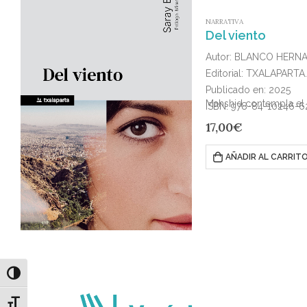
NARRATIVA
Del viento
Autor: BLANCO HERN
Editorial: TXALAPARTA
Publicado en: 2025
Mahshid contempla el 
ISBN: 978-84-10246-6
17,00
€
AÑADIR AL CARRIT
Alternar alto contraste
Alternar tamaño de letra