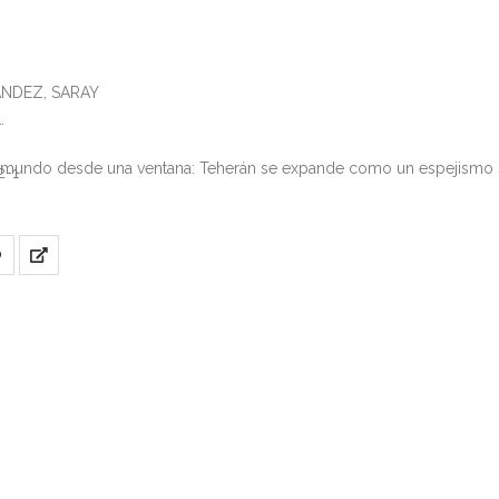
ANDEZ, SARAY
mundo desde una ventana: Teherán se expande como un espejismo sobre
2-1
O