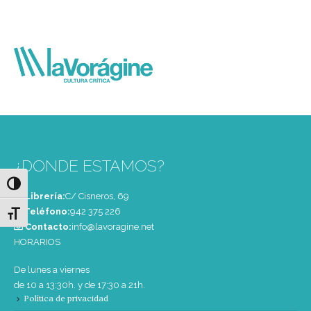
¿DONDE ESTAMOS?
Alternar alto contraste
Librería:
C/ Cisneros, 69
Teléfono:
‭942 375 226‬
Alternar tamaño de letra
Contacto:
info@lavoragine.net
HORARIOS
De lunes a viernes
de 10 a 13:30h. y de 17:30 a 21h.
Política de privacidad