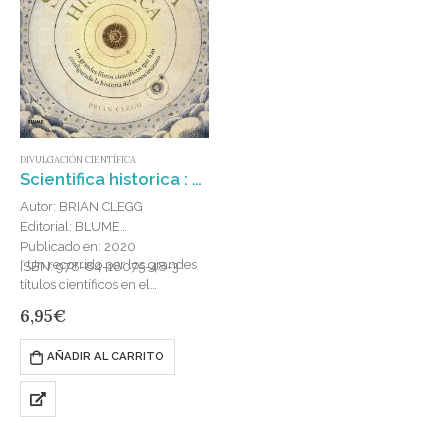
DIVULGACIÓN CIENTÍFICA
Scientifica historica : Los grandes libros científicos que han configurado la historia del conocimiento
Autor: BRIAN CLEGG
Editorial: BLUME
Publicado en: 2020
* Un recorrido por los grandes
ISBN: 978-84-18075-48-3
títulos científicos en el
transcurso de los tiempos, que
6,95
€
explora la historia, el desarrollo
y la progresión no…
AÑADIR AL CARRITO