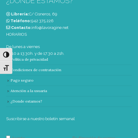
¿DONDE ESTAMOS?
Librería:
C/ Cisneros, 69
Teléfono:
‭942 375 226‬
Contacto:
info@lavoragine.net
HORARIOS
De lunes a viernes
de 10 a 13:30h. y de 17:30 a 21h.
Alternar alto contraste
Política de privacidad
Alternar tamaño de letra
Condiciones de contratación
Pago seguro
Atención a la usuaria
¿Donde estamos?
Suscribirse a nuestro boletín semanal