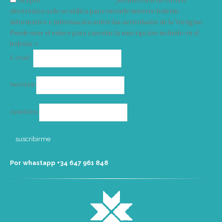
Acepto
condiciones y términos
Su dirección de correo
electrónico solo se utiliza para enviarle nuestro boletín
informativo e información sobre las actividades de la Vorágine.
Puede usar el enlace para cancelar la suscripción incluido en el
boletín. >
Correo
E-mail*
electrónico
Nombre
Apellidos
Por whastapp +34 ‭647 961 848‬