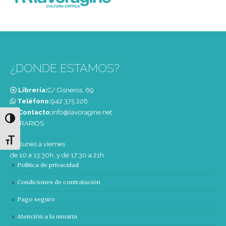
¿DONDE ESTAMOS?
Librería:
C/ Cisneros, 69
Teléfono:
‭942 375 226‬
Contacto:
info@lavoragine.net
Alternar alto contraste
HORARIOS
Alternar tamaño de letra
De lunes a viernes
de 10 a 13:30h. y de 17:30 a 21h.
Política de privacidad
Condiciones de contratación
Pago seguro
Atención a la usuaria