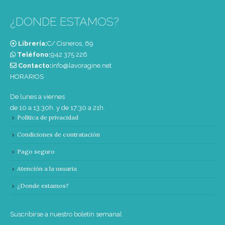
¿DONDE ESTAMOS?
Librería:
C/ Cisneros, 69
Teléfono:
‭942 375 226‬
Contacto:
info@lavoragine.net
HORARIOS
De lunes a viernes
de 10 a 13:30h. y de 17:30 a 21h.
Política de privacidad
Condiciones de contratación
Pago seguro
Atención a la usuaria
¿Donde estamos?
Suscribirse a nuestro boletín semanal