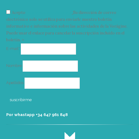
Acepto
condiciones y términos
Su dirección de correo
electrónico solo se utiliza para enviarle nuestro boletín
informativo e información sobre las actividades de la Vorágine.
Puede usar el enlace para cancelar la suscripción incluido en el
boletín. >
Correo
E-mail*
electrónico
Nombre
Apellidos
Por whastapp +34 ‭647 961 848‬