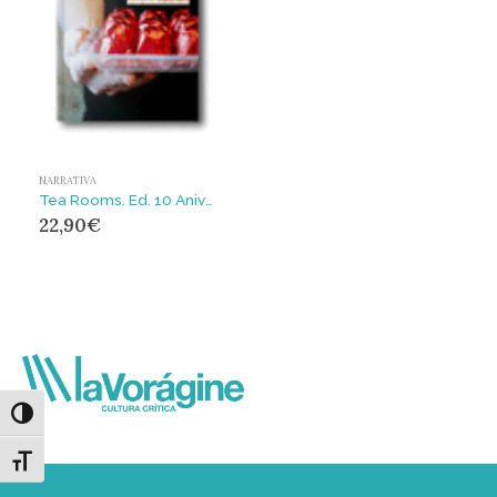
NARRATIVA
Tea Rooms. Ed. 10 Aniversario : Mujeres obreras
22,90
€
Alternar alto contraste
Alternar tamaño de letra