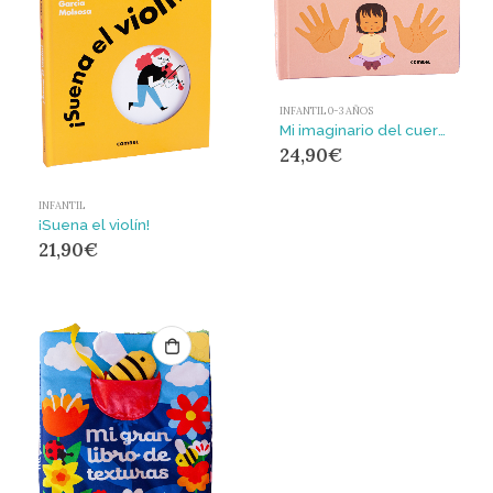
INFANTIL 0-3 AÑOS
Mi imaginario del cuerpo humano
24,90
€
INFANTIL
¡Suena el violín!
21,90
€