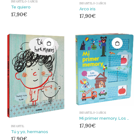
INFANTIL 0-3 AÑOS
INFANTIL 0-3 AÑOS
Te quiero
Arco iris
17,90
€
17,90
€
INFANTIL 0-3 AÑOS
Mi primer memory. Los colores
17,90
€
INFANTIL
Tú y yo, hermanos
17,90
€