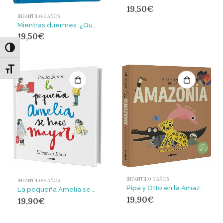
19,50
€
INFANTIL 0-3 AÑOS
Mientras duermes. ¿Quién trabaja de noche?
19,50
€
Alternar alto contraste
Alternar tamaño de letra
INFANTIL 0-3 AÑOS
INFANTIL 0-3 AÑOS
Pipa y Otto en la Amazonía
La pequeña Amelia se hace mayor
19,90
€
19,90
€