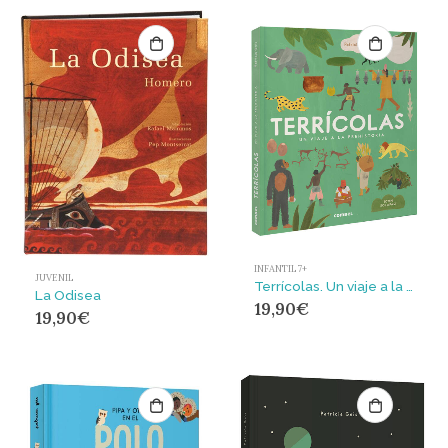
INFANTIL 7+
JUVENIL
Terrícolas. Un viaje a la prehistoria
La Odisea
19,90
€
19,90
€