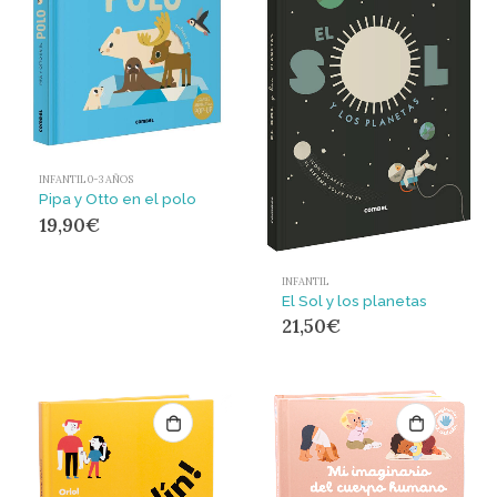
INFANTIL 0-3 AÑOS
Pipa y Otto en el polo
19,90
€
INFANTIL
El Sol y los planetas
21,50
€