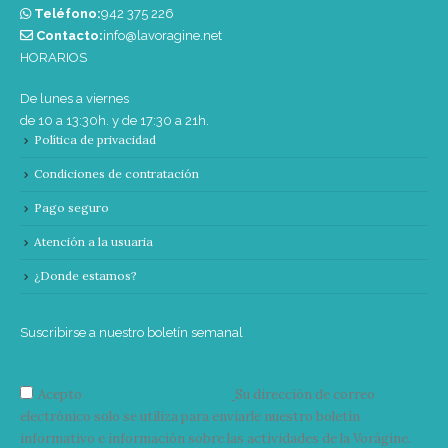
Teléfono:
‭942 375 226‬
Contacto:
info@lavoragine.net
HORARIOS
De lunes a viernes
de 10 a 13:30h. y de 17:30 a 21h.
Política de privacidad
Condiciones de contratación
Pago seguro
Atención a la usuaria
¿Donde estamos?
Suscribirse a nuestro boletín semanal
Acepto
condiciones y términos
Su dirección de correo
electrónico solo se utiliza para enviarle nuestro boletín
informativo e información sobre las actividades de la Vorágine.