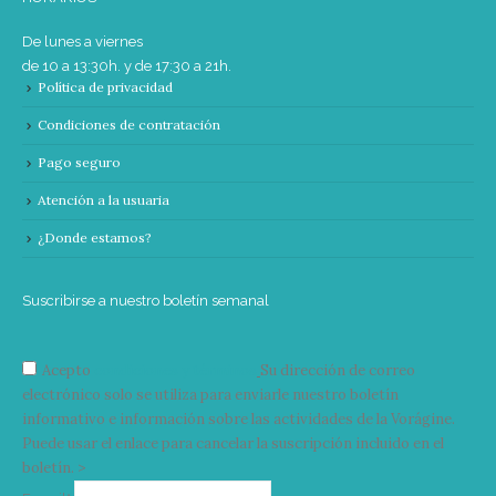
De lunes a viernes
de 10 a 13:30h. y de 17:30 a 21h.
Política de privacidad
Condiciones de contratación
Pago seguro
Atención a la usuaria
¿Donde estamos?
Suscribirse a nuestro boletín semanal
Acepto
condiciones y términos
Su dirección de correo
electrónico solo se utiliza para enviarle nuestro boletín
informativo e información sobre las actividades de la Vorágine.
Puede usar el enlace para cancelar la suscripción incluido en el
boletín. >
Correo