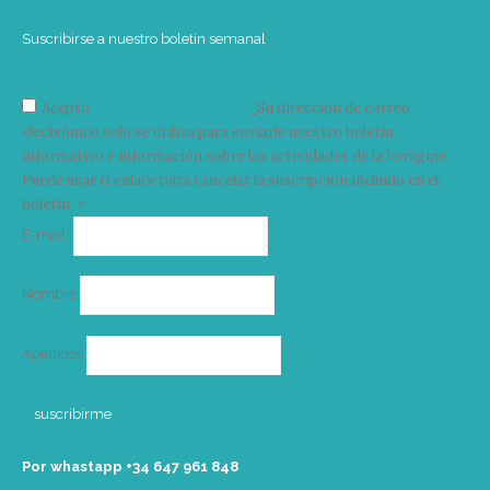
Suscribirse a nuestro boletín semanal
Acepto
condiciones y términos
Su dirección de correo
electrónico solo se utiliza para enviarle nuestro boletín
informativo e información sobre las actividades de la Vorágine.
Puede usar el enlace para cancelar la suscripción incluido en el
boletín. >
Correo
E-mail*
electrónico
Nombre
Apellidos
Por whastapp +34 ‭647 961 848‬