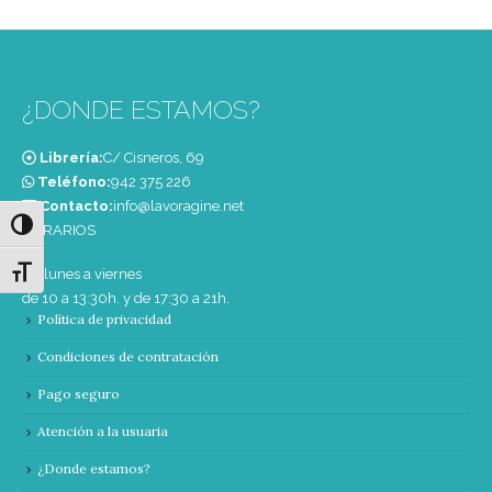
¿DONDE ESTAMOS?
Librería:
C/ Cisneros, 69
Teléfono:
‭942 375 226‬
Contacto:
info@lavoragine.net
Alternar alto contraste
HORARIOS
Alternar tamaño de letra
De lunes a viernes
de 10 a 13:30h. y de 17:30 a 21h.
Política de privacidad
Condiciones de contratación
Pago seguro
Atención a la usuaria
¿Donde estamos?