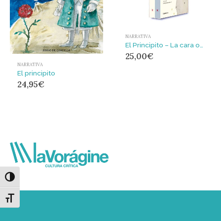
NARRATIVA
El Principito – La cara oculta de los dibujos de El Principito : El Principito
25,00
€
NARRATIVA
El principito
24,95
€
Alternar alto contraste
Alternar tamaño de letra