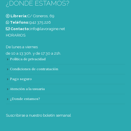
¿DONDE ESTAMOS?
Librería:
C/ Cisneros, 69
Teléfono:
‭942 375 226‬
Contacto:
info@lavoragine.net
HORARIOS
De lunes a viernes
de 10 a 13:30h. y de 17:30 a 21h.
Política de privacidad
Condiciones de contratación
Pago seguro
Atención a la usuaria
¿Donde estamos?
Suscribirse a nuestro boletín semanal