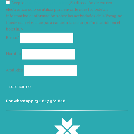
Acepto
condiciones y términos
Su dirección de correo
electrónico solo se utiliza para enviarle nuestro boletín
informativo e información sobre las actividades de la Vorágine.
Puede usar el enlace para cancelar la suscripción incluido en el
boletín. >
Correo
E-mail*
electrónico
Nombre
Apellidos
Por whastapp +34 ‭647 961 848‬