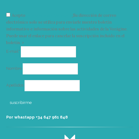
Acepto
condiciones y términos
Su dirección de correo
electrónico solo se utiliza para enviarle nuestro boletín
informativo e información sobre las actividades de la Vorágine.
Puede usar el enlace para cancelar la suscripción incluido en el
boletín. >
Correo
E-mail*
electrónico
Nombre
Apellidos
Por whastapp +34 ‭647 961 848‬