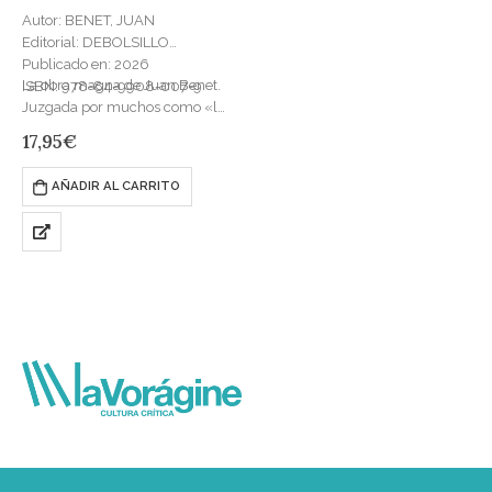
Autor: BENET, JUAN
Editorial: DEBOLSILLO
Publicado en: 2026
La obra magna de Juan Benet.
ISBN: 978-84-9908-007-9
Juzgada por muchos como «la
más alta recreación novelesca»
17,95
€
de la guerra civil española,
Herrumbrosas lanzas es…
AÑADIR AL CARRITO