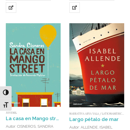
Alternar alto contraste
Alternar tamaño de letra
JUVENIL
NARRATIVA ABYA YALA / LATIONAMÉRICA Y EL CARIBE
La casa en Mango street
Largo pétalo de mar
Autor: CISNEROS, SANDRA
Autor: ALLENDE, ISABEL