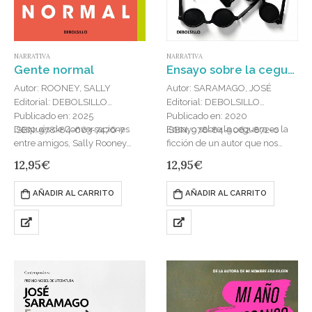
NARRATIVA
NARRATIVA
Gente normal
Ensayo sobre la ceguera
Autor: ROONEY, SALLY
Autor: SARAMAGO, JOSÉ
Editorial: DEBOLSILLO
Editorial: DEBOLSILLO
Publicado en: 2025
Publicado en: 2020
Después de Conversaciones
Ensayo sobre la ceguera es la
ISBN: 978-84-663-7476-7
ISBN: 978-84-9062-872-0
entre amigos, Sally Rooney
ficción de un autor que nos
vuelve a deslumbrarnos con
alerta sobre «la
12,95
€
12,95
€
una historia sobre la fascinación
responsabilidad de tener ojos
mutua entre dos personas que
cuando otros los perdieron»….
AÑADIR AL CARRITO
AÑADIR AL CARRITO
no consiguen encontrarse….