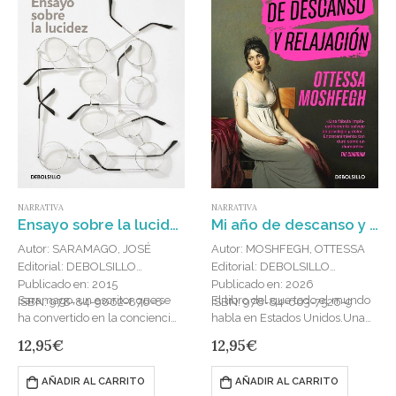
NARRATIVA
NARRATIVA
Ensayo sobre la lucidez
Mi año de descanso y relajación
Autor: SARAMAGO, JOSÉ
Autor: MOSHFEGH, OTTESSA
Editorial: DEBOLSILLO
Editorial: DEBOLSILLO
Publicado en: 2015
Publicado en: 2026
Saramago, un escritor que se
El libro del que todo el mundo
ISBN: 978-84-9062-876-8
ISBN: 978-84-663-7526-9
ha convertido en la conciencia
habla en Estados Unidos.Una
lúcida de una época cegada
novela sobre la falta de ganas
12,95
€
12,95
€
por los mecanismos del poder,
de levantarse de la cama. En
lanza una llamada…
Mi…
AÑADIR AL CARRITO
AÑADIR AL CARRITO