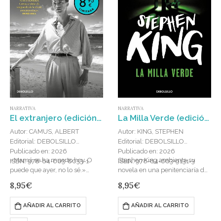
NARRATIVA
NARRATIVA
El extranjero (edición limitada · verano)
La Milla Verde (edición limitada · Verano)
Autor: CAMUS, ALBERT
Autor: KING, STEPHEN
Editorial: DEBOLSILLO
Editorial: DEBOLSILLO
Publicado en: 2026
Publicado en: 2026
«Mamá se ha muerto hoy. O
Stephen King ambienta su
ISBN: 978-84-663-8033-1
ISBN: 978-84-663-9131-3
puede que ayer, no lo sé.»
novela en una penitenciaría de
Publicada originalmente en
presos condenados a muerte,
8,95
€
8,95
€
1942, El extranjero es la
una antesala del infierno de la
primera novela de Albert…
que se sirve para trazar…
AÑADIR AL CARRITO
AÑADIR AL CARRITO