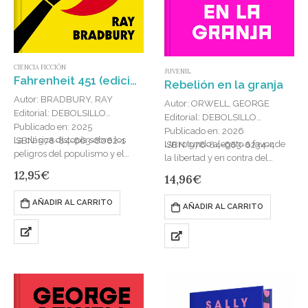
CIENCIA FICCIÓN
JUVENIL
Fahrenheit 451 (edición especial en tapa dura)
Rebelión en la granja
Autor: BRADBURY, RAY
Autor: ORWELL, GEORGE
Editorial: DEBOLSILLO
Editorial: DEBOLSILLO
Publicado en: 2025
Publicado en: 2026
La clásica distopía sobre los
ISBN: 978-84-663-8062-1
Un rotundo alegato a favor de
ISBN: 978-84-663-6234-4
peligros del populismo y el
la libertad y en contra del
conformismo, en una nueva
totalitarismo que se ha
12,95
€
14,96
€
traducción que capta toda la
convertido en un clásico de la
fuerza del original. En un…
literatura del…
AÑADIR AL CARRITO
AÑADIR AL CARRITO