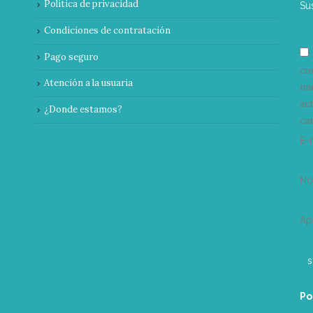
Política de privacidad
Su
Condiciones de contratación
Pago seguro
co
Atención a la usuaria
nu
ac
¿Donde estamos?
can
E-
N
Ap
Po