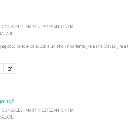
, CONSUELO; MARTÍN ESTEBAN, CINTIA
TRALARI
te,solo puede conducir a un sitio importante.¿Irá a una playa? ¿irá a 
0-0
O
going?
, CONSUELO; MARTÍN ESTEBAN, CINTIA
TRALARI