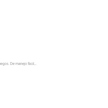
Perhaps to a…
uegos. De manejo fácil,…