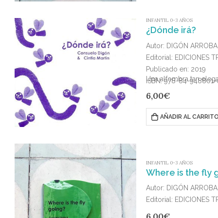
INFANTIL 0-3 AÑOS
¿Dónde irá?
Autor: DIGÓN ARROBA
Editorial: EDICIONES 
Publicado en: 2019
Una alfombra tan elegan
ISBN: 978-84-948801-
6,00
€
AÑADIR AL CARRIT
INFANTIL 0-3 AÑOS
Where is the fly 
Autor: DIGÓN ARROBA
Editorial: EDICIONES 
Publicado en: 2019
6,00
€