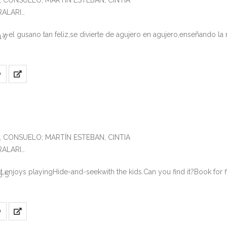
, CONSUELO; MARTÍN ESTEBAN, CINTIA
TRALARI
 y el gusano tan feliz,se divierte de agujero en agujero,enseñando la
1-7
O
, CONSUELO; MARTÍN ESTEBAN, CINTIA
TRALARI
at enjoys playingHide-and-seekwith the kids.Can you find it?Book for f
5-5
O