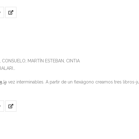
4-8
et and the fly’s mysterious face.I’m sure it leads to a wonderful place.
O
, CONSUELO; MARTÍN ESTEBAN, CINTIA
TRALARI
 a la vez interminables. A partir de un flexágono creamos tres libros-j
6-1
O