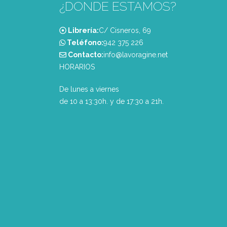
¿DONDE ESTAMOS?
Librería:
C/ Cisneros, 69
Teléfono:
‭942 375 226‬
Contacto:
info@lavoragine.net
HORARIOS
De lunes a viernes
de 10 a 13:30h. y de 17:30 a 21h.