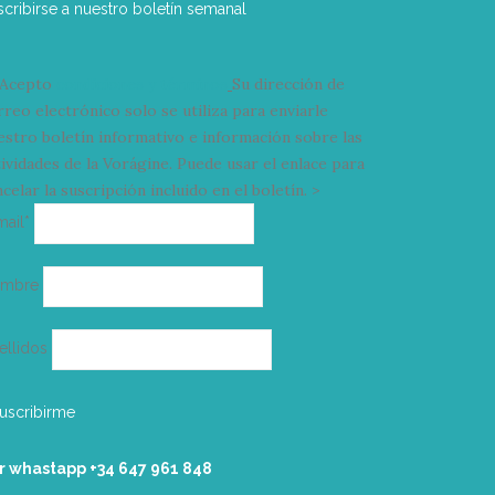
scribirse a nuestro boletín semanal
Acepto
condiciones y términos
Su dirección de
rreo electrónico solo se utiliza para enviarle
estro boletín informativo e información sobre las
tividades de la Vorágine. Puede usar el enlace para
celar la suscripción incluido en el boletín. >
Correo
mail*
electrónico
ombre
ellidos
r whastapp +34 ‭647 961 848‬